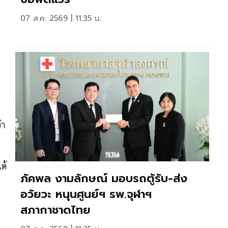
07 ส.ค. 2569 | 11:35 น.
่า
ด้
ภัคพล งามลักษณ์ มอบรถตู้รับ-ส่ง
อวัยวะ หนุนศูนย์ฯ รพ.จุฬาฯ
สภากาชาดไทย