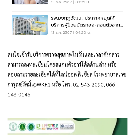
13 ธ.ค. 2567 | 03:25 น.
รพ.มงกุฎวัฒนะ ประกาศหยุดให้
บริการผู้ป่วยบัตรทอง-ถอนตัวจาก
สปสช.
13 ธ.ค. 2567 | 04:20 น.
สนใจเข้ารับบริการตรวจสุขภาพในวันและเวลาดังกล่าว
สามารถลงทะเบียนโดยสแกนคิวอาร์โค้ดด้านล่าง หรือ
สอบถามรายละเอียดได้ที่ไลน์ออฟฟิเชียล โรงพยาบาลเวช
การุณย์รัศมิ์ @WKR1 หรือ โทร. 02-543-2090, 066-
143-0145