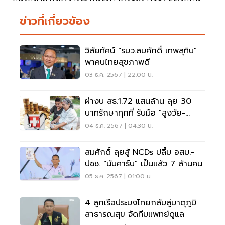
ข่าวที่เกี่ยวข้อง
วิสัยทัศน์ "รมว.สมศักดิ์ เทพสุทิน"
พาคนไทยสุขภาพดี
03 ธ.ค. 2567 | 22:00 น.
ผ่างบ สธ.1.72 แสนล้าน ลุย 30
บาทรักษาทุกที่ รับมือ "สูงวัย-
NCDs"
04 ธ.ค. 2567 | 04:30 น.
สมศักดิ์ ลุยสู้ NCDs ปลื้ม อสม.-
ปชช. "นับคาร์บ" เป็นแล้ว 7 ล้านคน
05 ธ.ค. 2567 | 01:00 น.
4 ลูกเรือประมงไทยกลับสู่มาตุภูมิ
สาธารณสุข จัดทีมแพทย์ดูแล