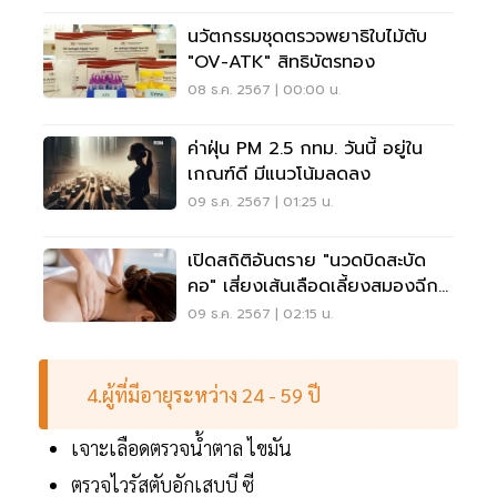
นวัตกรรมชุดตรวจพยาธิใบไม้ตับ
"OV-ATK" สิทธิบัตรทอง
08 ธ.ค. 2567 | 00:00 น.
ค่าฝุ่น PM 2.5 กทม. วันนี้ อยู่ใน
เกณฑ์ดี มีแนวโน้มลดลง
09 ธ.ค. 2567 | 01:25 น.
เปิดสถิติอันตราย "นวดบิดสะบัด
คอ" เสี่ยงเส้นเลือดเลี้ยงสมองฉีก
ขาด
09 ธ.ค. 2567 | 02:15 น.
4.ผู้ที่มีอายุระหว่าง 24 - 59 ปี
เจาะเลือดตรวจน้ำตาล ไขมัน
ตรวจไวรัสตับอักเสบบี ซี