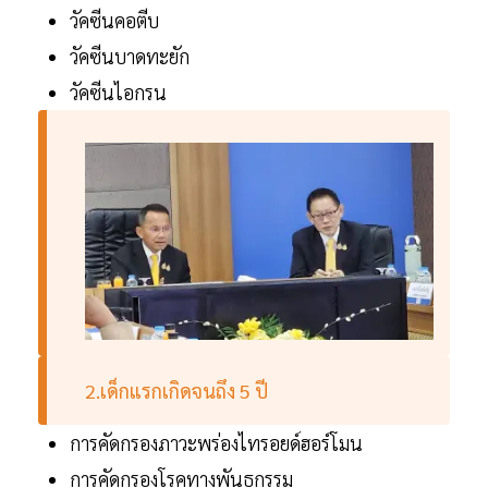
วัคซีนคอตีบ
วัคซีนบาดทะยัก
วัคซีนไอกรน
2.เด็กแรกเกิดจนถึง 5 ปี
การคัดกรองภาวะพร่องไทรอยด์ฮอร์โมน
การคัดกรองโรคทางพันธุกรรม