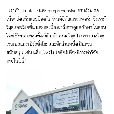
“เราทำ simulate และcomprehensive ครบถ้วน ต่อ
เนื่อง ส่งเสริมและป้องกัน ผ่านดิจิทัลแพลตฟอร์ม ซึ่งเรามี
วิมุตแอพลิเคชั่น และต่อเนื่องมาถึงการดูแล รักษา ในออน
ไซต์ ซึ่งครอบคลุมทั้งคลินิกบ้านหมอวิมุต โรงพยาบาลวิมุต
เวลเนสและเนิร์สซิ่งโฮมและอีกส่วนหนึ่งเป็นส่วน
สนับสนุน เช่น แล็บ ,โพรไบโอติกส์ ที่จะมีการทำวิจัย
ภายในปีนี้”