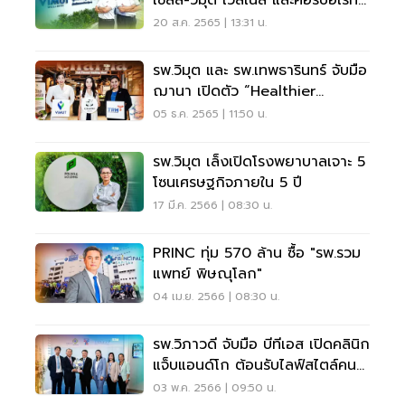
เวนเจอร์
20 ส.ค. 2565 | 13:31 น.
รพ.วิมุต และ รพ.เทพธารินทร์ จับมือ
ฌานา เปิดตัว “Healthier
Choice”
05 ธ.ค. 2565 | 11:50 น.
รพ.วิมุต เล็งเปิดโรงพยาบาลเจาะ 5
โซนเศรษฐกิจภายใน 5 ปี
17 มี.ค. 2566 | 08:30 น.
PRINC ทุ่ม 570 ล้าน ซื้อ "รพ.รวม
แพทย์ พิษณุโลก"
04 เม.ย. 2566 | 08:30 น.
รพ.วิภาวดี จับมือ บีทีเอส เปิดคลินิก
แจ็บแอนด์โก ต้อนรับไลฟ์สไตล์คน
เมืองรักสุขภาพ
03 พ.ค. 2566 | 09:50 น.