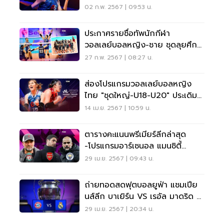
ชิงชนะเลิศ
02 ก.พ. 2567 | 09:53 น.
ประกาศรายชื่อทัพนักกีฬา
วอลเลย์บอลหญิง-ชาย ชุดลุยศึก
นานาชาติ 2567
27 ก.พ. 2567 | 08:27 น.
ส่องโปรแกรมวอลเลย์บอลหญิง
ไทย "ชุดใหญ่-U18-U20" ประเดิม
กลางพ.ค.นี้
14 เม.ย. 2567 | 10:59 น.
ตารางคะแนนพรีเมียร์ลีกล่าสุด
-โปรแกรมอาร์เซนอล แมนซิตี้
ลิเวอร์พูลที่นี่
29 เม.ย. 2567 | 09:43 น.
ถ่ายทอดสดฟุตบอลยูฟ่า แชมเปีย
นส์ลีก บาเยิร์น VS เรอัล มาดริด ดู
บอลสด UCL ที่นี่
29 เม.ย. 2567 | 20:34 น.