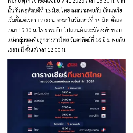
พบกับ ตุรกี เจ้าของแชมป์ VNL 2023 เวลา 15.30 น. จาก
นั้นวันพฤหัสบดีที่ 13 มิ.ย. ไทย ลงสนามพบกับ บัลแกเรีย
เริ่มตั้งแต่เวลา 12.00 น. ต่อมาในวันเสาร์ที่ 15 มิ.ย. ตั้งแต่
เวลา 15.30 น. ไทย พบกับ โปแลนด์ และนัดส่งท้ายรอบ
แบ่งกลุ่มของทีมลูกยางสาวไทย วันอาทิตย์ที่ 16 มิ.ย. พบกับ
เยอรมนี ตั้งแต่เวลา 12.00 น.