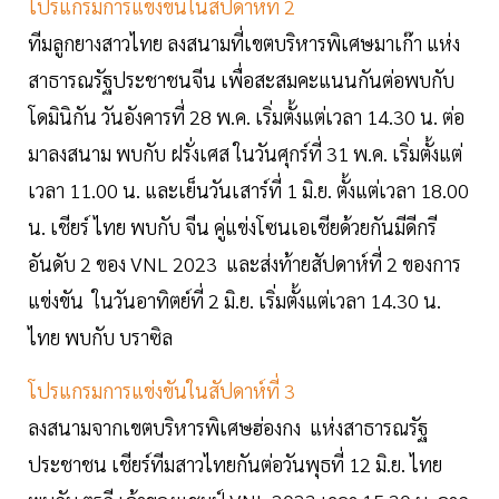
โปรแกรมการแข่งขันในสัปดาห์ที่ 2
ทีมลูกยางสาวไทย ลงสนามที่เขตบริหารพิเศษมาเก๊า แห่ง
สาธารณรัฐประชาชนจีน เพื่อสะสมคะแนนกันต่อพบกับ
โดมินิกัน วันอังคารที่ 28 พ.ค. เริ่มตั้งแต่เวลา 14.30 น. ต่อ
มาลงสนาม พบกับ ฝรั่งเศส ในวันศุกร์ที่ 31 พ.ค. เริ่มตั้งแต่
เวลา 11.00 น. และเย็นวันเสาร์ที่ 1 มิ.ย. ตั้งแต่เวลา 18.00
น. เชียร์ ไทย พบกับ จีน คู่แข่งโซนเอเชียด้วยกันมีดีกรี
อันดับ 2 ของ VNL 2023 และส่งท้ายสัปดาห์ที่ 2 ของการ
แข่งขัน ในวันอาทิตย์ที่ 2 มิ.ย. เริ่มตั้งแต่เวลา 14.30 น.
ไทย พบกับ บราซิล
โปรแกรมการแข่งขันในสัปดาห์ที่ 3
ลงสนามจากเขตบริหารพิเศษฮ่องกง แห่งสาธารณรัฐ
ประชาชน เชียร์ทีมสาวไทยกันต่อวันพุธที่ 12 มิ.ย. ไทย