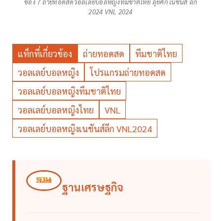
ช่อง 7 ถ่ายทอดสดวอลเลย์บอลหญิงทีมชาติไทย ลุยศึก เนชันส์ ลีก
2024 VNL 2024
แท็กที่เกี่ยวข้อง
ถ่ายทอดสด
ทีมชาติไทย
วอลเลย์บอลหญิง
โปรแกรมถ่ายทอดสด
วอลเลย์บอลหญิงทีมชาติไทย
วอลเลย์บอลหญิงไทย
VNL
วอลเลย์บอลหญิงเนชันส์ลีก VNL2024
ฐานเศรษฐกิจ