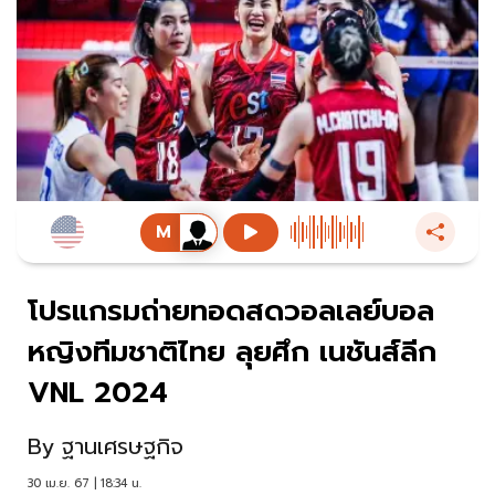
โปรแกรมถ่ายทอดสดวอลเลย์บอล
หญิงทีมชาติไทย ลุยศึก เนชันส์ลีก
VNL 2024
By
ฐานเศรษฐกิจ
30 เม.ย. 67 | 18:34 น.