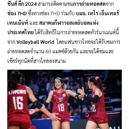
ชันส์ ลีก 2024
สามารถติดตามชม
การถ่ายทอดสด
จาก
ช่อง 7HD
ซึ่งทางช่อง 7HD ร่วมกับ
บมจ. เทโร เอ็นเทอร์
เทนเม้นท์
และ
สมาคมกีฬาวอลเลย์บอลแห่ง
ประเทศไทย
ได้รับสิทธิในการถ่ายทอดสดทัวร์นาเมนต์นี้
จาก
Volleyball World
โดยแฟนชาวไทยจะได้รับชมการ
ถ่ายทอดสดจำนวน 60 แมตซ์ด้วยกัน และจะได้ชมและ
เชียร์ทุกนัดที่สาวไทยลงสนาม