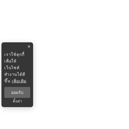
×
เราใช้คุกกี้
เพื่อให้
เว็บไซต์
ทำงานได้ดี
ขึ้น
เพิ่มเติม
ยอมรับ
ตั้งค่า