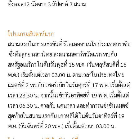
ทั้งหมด12 นัดจาก 3 สัปดาห์ 3 สนาม
โปรแกรมสัปดาห์แรก
สนามแรกในการแข่งขันที่ ริโอเดอจาเนโร ประเทศบราซิล
ซึ่งทีมลูกยางสาวไทย ลงสนามสตาร์ทนัดแรก พบกับ
สหรัฐอเมริกา ในคืนวันพุธที่ 15 พ.ค. (วันพฤหัสบดีที่ 16
พ.ค.) เริ่มตั้งแต่เวลา 03.00 น. ตามเวลาในประเทศไทย
แมตช์ที่ 2 พบกับ เซอร์เบีย ในวันศุกร์ที่ 17 พ.ค. เริ่มตั้งแต่
เวลา 23.30 น. จากนั้นเช้าวันอาทิตย์ที่ 19 พ.ค. เริ่มตั้งแต่
เวลา 06.30 น. ดวลกับ แคนาดา และทำการแข่งขันแมตช์
สุดท้ายในสนามแรกกับ เกาหลีใต้ ในคืนวันอาทิตย์ที่ 19
พ.ค. (วันจันทร์ที่ 20 พ.ค.) เริ่มตั้งแต่เวลา 03.00 น.