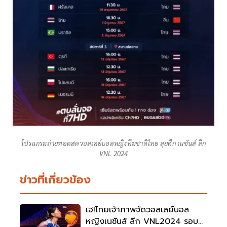
โปรแกรมถ่ายทอดสดวอลเลย์บอลหญิงทีมชาติไทย ลุยศึก เนชันส์ ลีก
VNL 2024
ข่าวที่เกี่ยวข้อง
เฮ!ไทยเจ้าภาพจัดวอลเลย์บอล
หญิงเนชันส์ ลีก VNL2024 รอบ