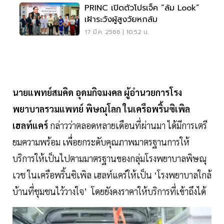
PRINC เปิดตัวโปรเจ็ค “ล้ม Look”
เฝ้าระวังผู้สูงวัยหกล้ม
17 มี.ค. 2566 | 10:52 น.
นายแพทย์สมคิด อุดมกิจมงคล ผู้อำนวยการโรง
พยาบาลรวมแพทย์ พิษณุโลก ในเครือพริ้นซิเพิล
เฮลท์แคร์
กล่าวว่าตลอดหลายเดือนที่ผ่านมา ได้มีการเตรี
ยมความพร้อม เพื่อยกระดับคุณภาพมาตรฐานการให้
บริการให้เป็นไปตามมาตรฐานของกลุ่มโรงพยาบาลพิษณุ
เวช ในเครือพริ้นซิเพิล เฮลท์แคร์ให้เป็น ‘โรงพยาบาลใกล้
บ้านที่ชุมชนไว้วางใจ’ โดยยังคงราคาให้บริการที่เข้าถึงได้