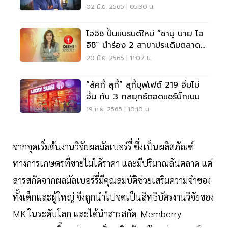
ชม.
02 มิ.ย. 2565 | 05:30 น.
โออิชิ ปั้นแบรนด์ใหม่ “ชาบู บาย โอ
อิชิ” นำร่อง 2 สาขาประเดิมตลาด
ชาบู ชาบู
20 มิ.ย. 2565 | 11:07 น.
“ลัคกี้ สุกี้” สุกี้บุฟเฟต์ 219 อิ่มไม่
อั้น กับ 3 กลยุทธ์ตอดแชร์บิ๊กเนม
19 ก.ย. 2565 | 10:10 น.
จากจุดเริ่มต้นงานวิจัยผลมัลเบอร์รี่ ซึ่งเป็นผลิตภัณฑ์
ทางการเกษตรที่ขายไม่ได้ราคา และมีปริมาณล้นตลาด แต่
สารสกัดจากผลมัลเบอร์รี่มีคุณสมบัติช่วยเสริมความจำของ
ทั้งเด็กและผู้ใหญ่ จึงถูกนำไปจดเป็นสิทธิบัตรงานวิจัยของ
MK ในระดับโลก และได้นำสารสกัด Memberry