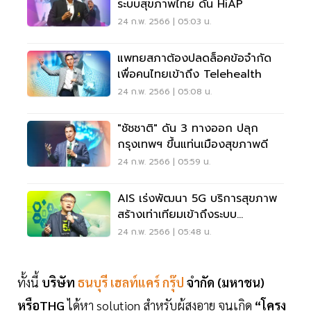
ระบบสุขภาพไทย ดัน HiAP
24 ก.พ. 2566 | 05:03 น.
แพทยสภาต้องปลดล็อคข้อจำกัด
เพื่อคนไทยเข้าถึง Telehealth
24 ก.พ. 2566 | 05:08 น.
"ชัชชาติ" ดัน 3 ทางออก ปลุก
กรุงเทพฯ ขึ้นแท่นเมืองสุขภาพดี
24 ก.พ. 2566 | 05:59 น.
AIS เร่งพัฒนา 5G บริการสุขภาพ
สร้างเท่าเทียมเข้าถึงระบบ
สาธารณสุข
24 ก.พ. 2566 | 05:48 น.
ทั้งนี้
บริษัท
ธนบุรี เฮลท์แคร์ กรุ๊ป
จำกัด (มหาชน)
หรือTHG
ได้หา solution สำหรับผู้สูงอายุ จนเกิด
“โครง