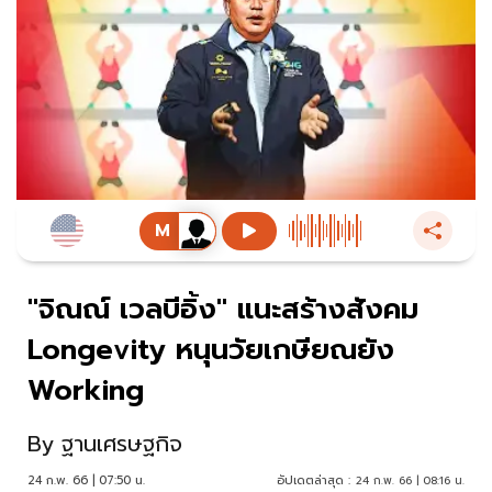
"จิณณ์ เวลบีอิ้ง" แนะสร้างสังคม
Longevity หนุนวัยเกษียณยัง
Working
By
ฐานเศรษฐกิจ
24 ก.พ. 66 | 07:50 น.
อัปเดตล่าสุด :
24 ก.พ. 66 | 08:16 น.