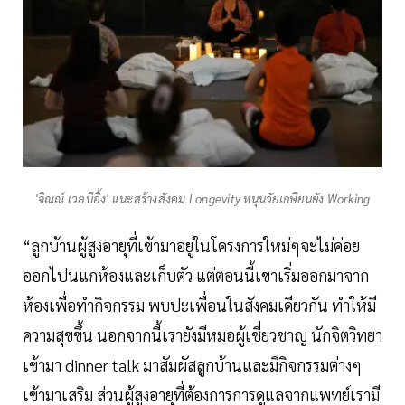
'จิณณ์ เวลบีอิ้ง' แนะสร้างสังคม Longevity หนุนวัยเกษียนยัง Working
“ลูกบ้านผู้สูงอายุที่เข้ามาอยู่ในโครงการใหม่ๆจะไม่ค่อย
ออกไปนแกห้องและเก็บตัว แต่ตอนนี้เขาเริ่มออกมาจาก
ห้องเพื่อทำกิจกรรม พบปะเพื่อนในสังคมเดียวกัน ทำให้มี
ความสุขขึ้น นอกจากนี้เรายังมีหมอผู้เชี่ยวชาญ นักจิตวิทยา
เข้ามา dinner talk มาสัมผัสลูกบ้านและมีกิจกรรมต่างๆ
เข้ามาเสริม ส่วนผู้สูงอายุที่ต้องการการดูแลจากแพทย์เรามี