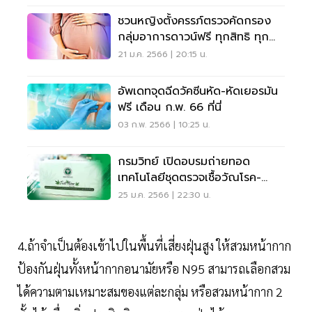
ชวนหญิงตั้งครรภ์ตรวจคัดกรอง
กลุ่มอาการดาวน์ฟรี ทุกสิทธิ ทุก
กลุ่มอายุ
21 ม.ค. 2566 | 20:15 น.
อัพเดทจุดฉีดวัคซีนหัด-หัดเยอรมัน
ฟรี เดือน ก.พ. 66 ที่นี่
03 ก.พ. 2566 | 10:25 น.
กรมวิทย์ เปิดอบรมถ่ายทอด
เทคโนโลยีชุดตรวจเชื้อวัณโรค-
กัญชา
25 ม.ค. 2566 | 22:30 น.
4.ถ้าจำเป็นต้องเข้าไปในพื้นที่เสี่ยงฝุ่นสูง ให้สวมหน้ากาก
ป้องกันฝุ่นทั้งหน้ากากอนามัยหรือ N95 สามารถเลือกสวม
ได้ความตามเหมาะสมของแต่ละกลุ่ม หรือสวมหน้ากาก 2