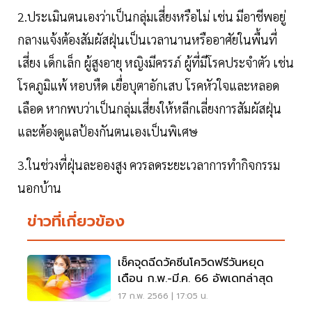
2.ประเมินตนเองว่าเป็นกลุ่มเสี่ยงหรือไม่ เช่น มีอาชีพอยู่
กลางแจ้งต้องสัมผัสฝุ่นเป็นเวลานานหรืออาศัยในพื้นที่
เสี่ยง เด็กเล็ก ผู้สูงอายุ หญิงมีครรภ์ ผู้ที่มีโรคประจำตัว เช่น
โรคภูมิแพ้ หอบหืด เยื่อบุตาอักเสบ โรคหัวใจและหลอด
เลือด หากพบว่าเป็นกลุ่มเสี่ยงให้หลีกเลี่ยงการสัมผัสฝุ่น
และต้องดูแลป้องกันตนเองเป็นพิเศษ
3.ในช่วงที่ฝุ่นละอองสูง ควรลดระยะเวลาการทำกิจกรรม
นอกบ้าน
ข่าวที่เกี่ยวข้อง
เช็คจุดฉีดวัคซีนโควิดฟรีวันหยุด
เดือน ก.พ.-มี.ค. 66 อัพเดทล่าสุด
17 ก.พ. 2566 | 17:05 น.