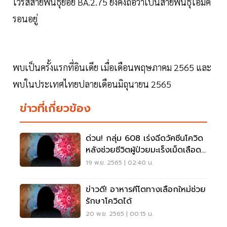
ไวรัสสายพันธุ์ย่อย BA.2.75 ยังคงถือว่าเป็นสายพันธุ์โอมิค
รอนอยู่
พบเป็นครั้งแรกที่อินเดีย เมื่อเดือนพฤษภาคม 2565 และ
พบในประเทศไทยปลายเดือนมิถุนายน 2565
ข่าวที่เกี่ยวข้อง
ด่วน! กลุ่ม 608 เร่งฉีดวัคซีนโควิด
หลังช่วยชีวิตผู้ป่วยมะเร็งเม็ดเลือด
ขาว
19 พ.ย. 2565 | 02:40 น.
ข่าวดี! อาหารคีโตทางเลือกใหม่ช่วย
รักษาโควิดได้
20 พ.ย. 2565 | 00:15 น.