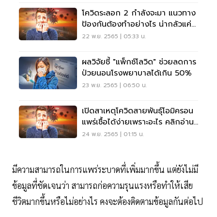
โควิดระลอก 2 กำลังจะมา แนวทาง
ป้องกันต้องทำอย่างไร น่ากลัวแค่
ไหน อ่านเลย
22 พ.ย. 2565 | 05:33 น.
ผลวิจัยชี้ "แพ็กซ์โลวิด" ช่วยลดการ
ป่วยนอนโรงพยาบาลได้เกิน 50%
23 พ.ย. 2565 | 06:50 น.
เปิดสาเหตุโควิดสายพันธุ์โอมิครอน
แพร่เชื้อได้ง่ายเพราะอะไร คลิกอ่าน
เลย
24 พ.ย. 2565 | 01:15 น.
มีความสามารถในการแพร่ระบาดที่เพิ่มมากขึ้น แต่ยังไม่มี
ข้อมูลที่ชัดเจนว่า สามารถก่อความรุนแรงหรือทำให้เสีย
ชีวิตมากขึ้นหรือไม่อย่างไร คงจะต้องติดตามข้อมูลกันต่อไป