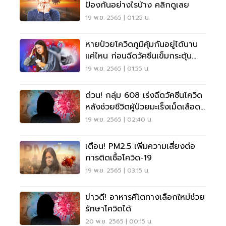
ป้องกันอย่างไรบ้าง คลิกดูเลย
19 พ.ย. 2565 | 01:25 น.
หายป่วยโควิดภูมิคุ้มกันอยู่ได้นาน
แค่ไหน ก่อนฉีดวัคซีนเข็มกระตุ้น
เช๊คเลย
19 พ.ย. 2565 | 01:55 น.
ด่วน! กลุ่ม 608 เร่งฉีดวัคซีนโควิด
หลังช่วยชีวิตผู้ป่วยมะเร็งเม็ดเลือด
ขาว
19 พ.ย. 2565 | 02:40 น.
เตือน! PM2.5 เพิ่มความเสี่ยงต่อ
การติดเชื้อโควิด-19
19 พ.ย. 2565 | 03:15 น.
ข่าวดี! อาหารคีโตทางเลือกใหม่ช่วย
รักษาโควิดได้
20 พ.ย. 2565 | 00:15 น.