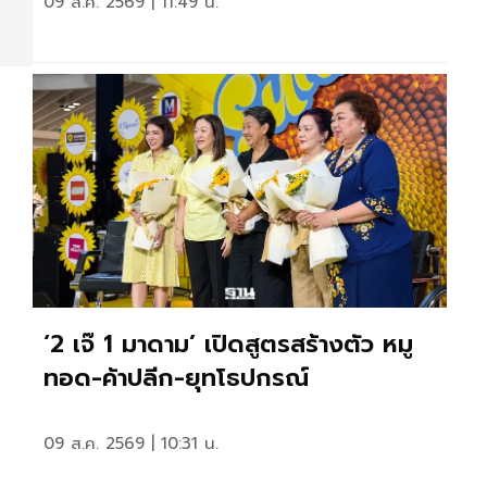
09 ส.ค. 2569 | 11:49 น.
‘2 เจ๊ 1 มาดาม’ เปิดสูตรสร้างตัว หมู
ทอด-ค้าปลีก-ยุทโธปกรณ์
09 ส.ค. 2569 | 10:31 น.