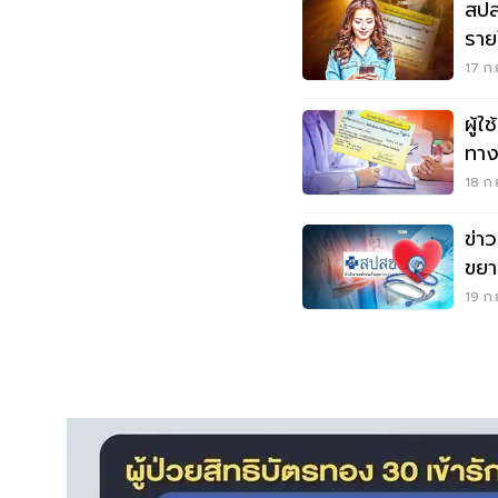
สปส
ราย
ที่นี่
17 ก.
ผู้ใ
ทาง
บริ
18 ก.
ข่า
ขยา
การ
19 ก.