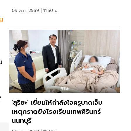
09 ส.ค. 2569 | 11:50 น.
าย
ม
่
'สุริยะ' เยี่ยมให้กำลังใจครูบาดเจ็บ
เหตุกราดยิงโรงเรียนเทพศิรินทร์
นนทบุรี