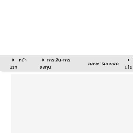
หน้า
การเงิน-การ
อสังหาริมทรัพย์
แรก
ลงทุน
นโย