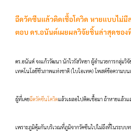
ฉีดวัคซีนแล้วติดเชื้อโควิด หายแบบไม่มี
ตอบ ดร.อนันต์เผยผลวิจัยชิ้นล่าสุดของท
ดร.อนันต์ จงแก้ววัฒนา นักไวรัสวิทยา ผู้อำนวยการกลุ่มว
เทคโนโลยีชีวภาพแห่งชาติ (ไบโอเทค) โพสต์ข้อความบน
ผู้ที่เคย
ฉีดวัคซีนโควิด
แล้วเผลอไปติดเชื้อมา ถ้าหายแล้วแล
เพราะภูมิคุ้มกันบริเวณที่ภูมิจากวัคซีนไปไม่ถึงที่ในระ