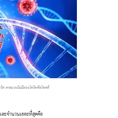
โควิด หายแบบไม่มีลองโควิดคือโชคดี
 และจำนวนเยอะที่สุดคือ