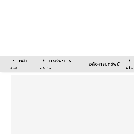
หน้า
การเงิน-การ
อสังหาริมทรัพย์
แรก
ลงทุน
นโย