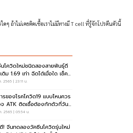
ใดๆ ถ้าไม่เคยติดเชื้อเราไม่มีทางมี T cell ที่รู้จักโปรตีนตัวนี้
ซีนโควิดใหม่ชนิดสองสายพันธุ์ดี
เดิม 1.69 เท่า ฉีดได้เมื่อใด เช็ค
ค. 2565 | 23:11 น.
ารของโรคโควิด19 แบบไหนควร
จ ATK ติดเชื้อต้องกักตัวกี่วัน
คเลย
ค. 2565 | 05:54 น.
วดี! จีนทดลองวัคซีนโควิดรุ่นใหม่