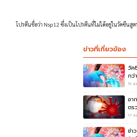
โปรตีนชื่อว่า Nsp12 ซึ่งเป็นโปรตีนที่ไม่ได้อยู่ในวัคซีนสูตร
ข่าวที่เกี่ยวข้อง
วัค
กว่า
เลย
15 ส.
อาก
ตรว
เช็
17 ส.
ข่า