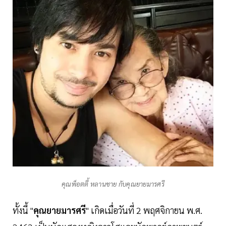
คุณพ็อตตี้ หลานชาย กับคุณยายมารศรี
ทั้งนี้ "
คุณยายมารศรี
" เกิดเมื่อวันที่ 2 พฤศจิกายน พ.ศ.