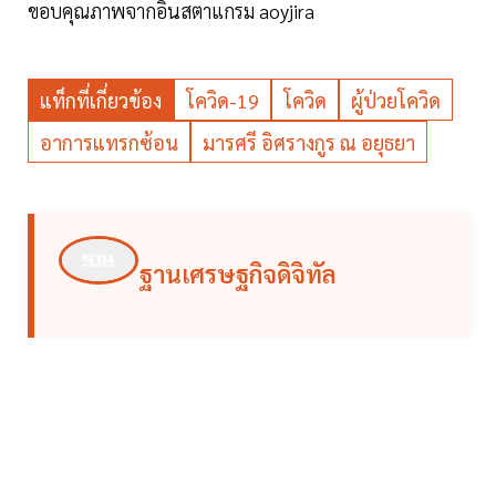
ขอบคุณภาพจากอินสตาแกรม aoyjira
แท็กที่เกี่ยวข้อง
โควิด-19
โควิด
ผู้ป่วยโควิด
อาการแทรกซ้อน
มารศรี อิศรางกูร ณ อยุธยา
ฐานเศรษฐกิจดิจิทัล