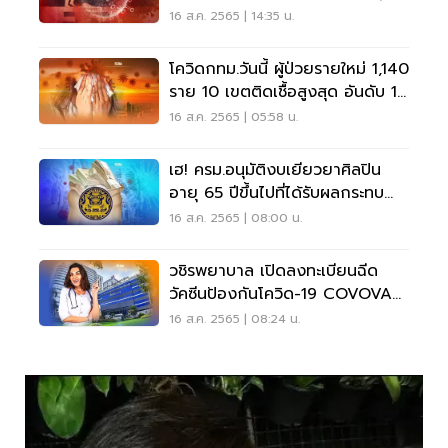
16 ส.ค. 2565 | 14:35 น.
โควิดกทม.วันนี้ ผู้ป่วยรายใหม่ 1,140
ราย 10 เขตติดเชื้อสูงสุด อันดับ 1
ราชเทวี
16 ส.ค. 2565 | 05:58 น.
เฮ! ครม.อนุมัติงบเยียวยาศิลปิน
อายุ 65 ปีขึ้นไปที่ได้รับผลกระทบ
จากโควิด
16 ส.ค. 2565 | 08:00 น.
วชิรพยาบาล เปิดลงทะเบียนฉีด
วัคซีนป้องกันโควิด-19 COVOVAX
เข็ม 1
16 ส.ค. 2565 | 08:24 น.