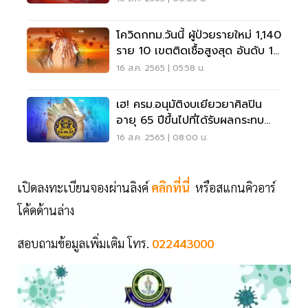
โควิดกทม.วันนี้ ผู้ป่วยรายใหม่ 1,140
ราย 10 เขตติดเชื้อสูงสุด อันดับ 1
ราชเทวี
16 ส.ค. 2565 | 05:58 น.
เฮ! ครม.อนุมัติงบเยียวยาศิลปิน
อายุ 65 ปีขึ้นไปที่ได้รับผลกระทบ
จากโควิด
16 ส.ค. 2565 | 08:00 น.
เปิดลงทะเบียนจองผ่านลิงค์
คลิกที่นี่
หรือสแกนคิวอาร์
โค้ดด้านล่าง
สอบถามข้อมูลเพิ่มเติม โทร.
022443000