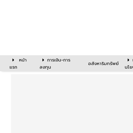
หน้า
การเงิน-การ
อสังหาริมทรัพย์
แรก
ลงทุน
นโย