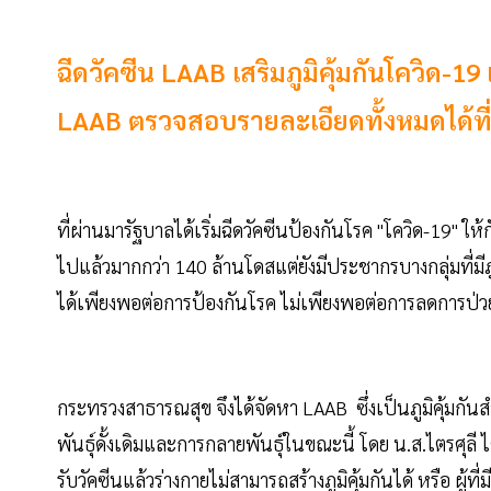
ฉีดวัคซีน LAAB เสริมภูมิคุ้มกันโควิด-19
LAAB ตรวจสอบรายละเอียดทั้งหมดได้ที่น
ที่ผ่านมารัฐบาลได้เริ่มฉีดวัคซีนป้องกันโรค "โควิด-19" ใ
ไปแล้วมากกว่า 140 ล้านโดสแต่ยังมีประชากรบางกลุ่มที่มีภูมิ
ได้เพียงพอต่อการป้องกันโรค ไม่เพียงพอต่อการลดการป่วย
กระทรวงสาธารณสุข จึงได้จัดหา LAAB ซึ่งเป็นภูมิคุ้มกันส
พันธุ์ดั้งเดิมและการกลายพันธุ์ในขณะนี้ โดย น.ส.ไตรศุลี 
รับวัคซีนแล้วร่างกายไม่สามารถสร้างภูมิคุ้มกันได้ หรือ ผู้ที่