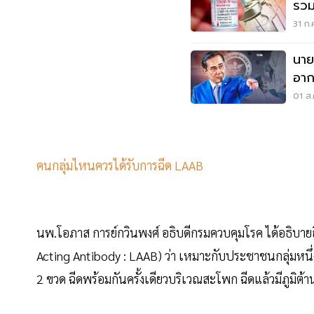
รวม
สิง
31 ก.
นาย
อาก
วัคซ
01 ส.
คนกลุ่มไหนควรได้รับการฉีด LAAB
นพ.โอภาส การย์กวินพงศ์ อธิบดีกรมควบคุมโรค ได้อธิบายถึง
Acting Antibody : LAAB) ว่า เหมาะกับประชาชนกลุ่มหนึ่งที่ร
2 ขวด ฉีดพร้อมกันครั้งเดียวบริเวณสะโพก ฉีดแล้วมีภูมิต้