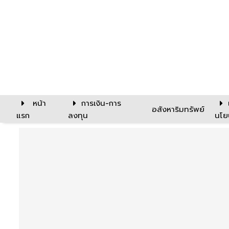
หน้า
การเงิน-การ
อสังหาริมทรัพย์
แรก
ลงทุน
นโย