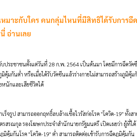
 เหมาะกับใคร คนกลุ่มไหนที่มีสิทธิได้รับการฉี
ี่ อ่านเลย
ห้กับประชาชนตั้งแต่วันที่ 28 ก.พ. 2564 เป็นต้นมา โดยมีการฉีดวัคซ
คุ้มกันต่ำ หรือเมื่อได้รับวัคซีนแล้วร่างกายไม่สามารถสร้างภูมิคุ้มก
หนักและเสียชีวิตได้
ำเร็จรูป สามารถออกฤทธิ์ลบล้างเชื้อไวรัสก่อโรค "โควิด-19" ทั้งสา
ไตรสรณกุล รองโฆษกประจําสํานักนายกรัฐมนตรี เปิดเผยว่า ผู้ที่ได้
มีภูมิคุ้มกันโรค "โควิด-19" ต่ำ สามารถติดต่อเข้ารับการฉีดภูมิคุ้มกัน