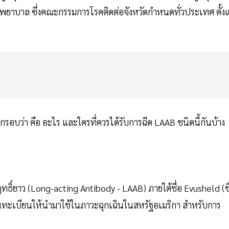
นพยาบาล ซึ่งคณะกรรมการโรคติดต่อจังหวัดกำหนดทั่วประเทศ ตั้งแ
บว่า คือ อะไร และใครที่ควรได้รับการฉีด LAAB ชนิดนี้กันบ้าง
ธิ์ยาว (Long-acting Antibody - LAAB) ภายใต้ชื่อ Evusheld (ชื
ึ้นทะเบียนให้นำมาใช้ในภาวะฉุกเฉินในสหรัฐอเมริกา สำหรับการ