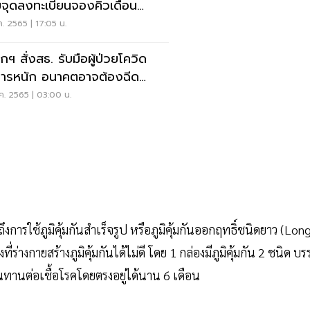
จุดลงทะเบียนจองคิวเดือน
หาคม
ค. 2565 | 17:05 น.
กฯ สั่งสธ. รับมือผู้ป่วยโควิด
ารหนัก อนาคตอาจต้องฉีด
ีนทุกปี
ค. 2565 | 03:00 น.
การใช้ภูมิคุ้มกันสำเร็จรูป หรือภูมิคุ้มกันออกฤทธิ์ชนิดยาว (Lon
่างกายสร้างภูมิคุ้มกันได้ไม่ดี โดย 1 กล่องมีภูมิคุ้มกัน 2 ชนิด บรร
านทานต่อเชื้อโรคโดยตรงอยู่ได้นาน 6 เดือน