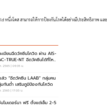
sheld หนึ่งโดส สามารถให้การป้องกันโรคได้อย่างมีประสิทธิภาพ แล
ะเบียนฉีดวัคซีนโควิด ผ่าน AIS-
C-TRUE-NT ฉีดวัคซีนได้ที่ไหน
่
ค. 2565 | 09:35 น.
่มแล้ว “ฉีดวัคซีน LAAB” กลุ่มคน
คุ้มกันต่ำ เสริมภูมิป้องกันโควิด
ค. 2565 | 17:05 น.
ซีนโมเดอร์นา ฟรี ตั้งแต่เข็ม 2-5