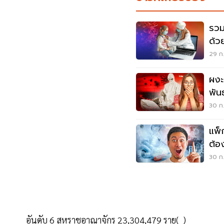
รวม
29 ก.
ผงะ
พันธ
เลย
30 ก.
แพ็
ต้อ
เลย
30 ก.
อันดับ 6 สหราชอาณาจักร 23,304,479 ราย( )