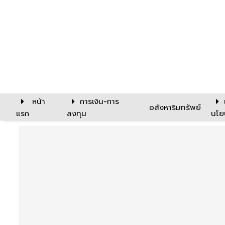
หน้า
การเงิน-การ
อสังหาริมทรัพย์
แรก
ลงทุน
นโย