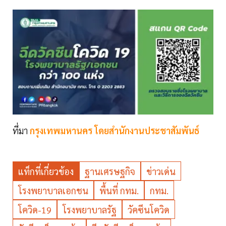
ที่มา
กรุงเทพมหานคร โดยสำนักงานประชาสัมพันธ์
แท็กที่เกี่ยวข้อง
ฐานเศรษฐกิจ
ข่าวเด่น
โรงพยาบาลเอกชน
พื้นที่ กทม.
กทม.
โควิด-19
โรงพยาบาลรัฐ
วัคซีนโควิด