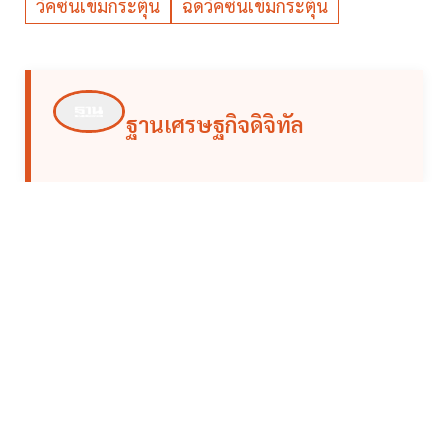
วัคซีนเข็มกระตุ้น
ฉีดวัคซีนเข็มกระตุ้น
ฐานเศรษฐกิจดิจิทัล