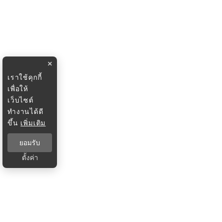
×
เราใช้คุกกี้
เพื่อให้
เว็บไซต์
ทำงานได้ดี
ขึ้น
เพิ่มเติม
ยอมรับ
ตั้งค่า