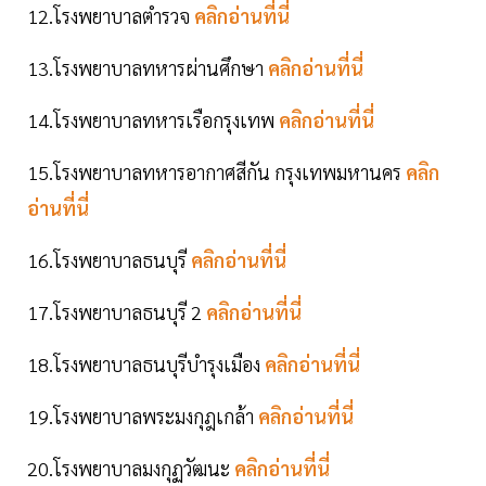
12.โรงพยาบาลตำรวจ
คลิกอ่านที่นี่
13.โรงพยาบาลทหารผ่านศึกษา
คลิกอ่านที่นี่
14.โรงพยาบาลทหารเรือกรุงเทพ
คลิกอ่านที่นี่
15.โรงพยาบาลทหารอากาศสีกัน กรุงเทพมหานคร
คลิก
อ่านที่นี่
16.โรงพยาบาลธนบุรี
คลิกอ่านที่นี่
17.โรงพยาบาลธนบุรี 2
คลิกอ่านที่นี่
18.โรงพยาบาลธนบุรีบำรุงเมือง
คลิกอ่านที่นี่
19.โรงพยาบาลพระมงกุฎเกล้า
คลิกอ่านที่นี่
20.โรงพยาบาลมงกุฏวัฒนะ
คลิกอ่านที่นี่