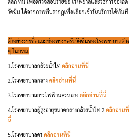
คลิก ที่นี่ เพื่อตรวจสอบรายชื่อ โรงพยาลและวิธีการจองฉีด
วัคซีน ได้จากภาพที่ปรากฎเพื่อเลือกเข้ารับบริการได้ทันที
ตัวอย่างรายชื่อและช่องทางขอรับวัคซีนของโรงพยาบาลต่าง
ๆ ในกทม.
1.โรงพยาบาลกล้วยน้ำไท
คลิกอ่านที่นี่
2.โรงพยาบาลกลาง
คลิกอ่านที่นี่
3.โรงพยาบาลการไฟฟ้านครหลวง
คลิกอ่านที่นี่
4.โรงพยาบาลผู้สูงอายุขนาดกลางกล้วยน้ำไท 2
คลิกอ่านที่
นี่
5.โรงพยาบาลครู
คลิกอ่านที่นี่