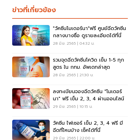
ข่าวที่เกี่ยวข้อง
"วัคซีนโมเดอร์นา"ฟรี ศูนย์ฉีดวัคซีน
กลางบางซื่อ ดูรายละเอียดได้ที่นี่
28 มิ.ย. 2565 | 04:32 น.
รวมจุดฉีดวัคซีนโควิด เข็ม 1-5 ทุก
สูตร ใน กทม. อัพเดทล่าสุด
28 มิ.ย. 2565 | 21:30 น.
ลงทะเบียนจองฉีดวัคซีน "โมเดอร์
นา" ฟรี เข็ม 2, 3, 4 ผ่านออนไลน์
29 มิ.ย. 2565 | 10:15 น.
วัคซีน ไฟเซอร์ เข็ม 2, 3, 4 ฟรี มี
ฉีดที่ไหนบ้าง เช็คได้ที่นี่
29 มิ.ย. 2565 | 22:00 น.