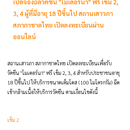
เปิดจองฉีดวัคซีน "โมเดอร์นา" ฟรี เข็ม 2,
3, 4 ผู้ที่มีอายุ 18 ปีขึ้นไป สถานเสาวภา
สภากาชาดไทย เปิดลงทะเบียนผ่าน
ออนไลน์
สถานเสาวภา สภากาชาดไทย เปิดลงทะเบียนเพื่อรับ
วัคซีน "โมเดอร์นา" ฟรี เข็ม 2, 3, 4 สําหรับประชาชนอายุ
18 ปีขึ้นไป ให้บริการขนาดเต็มโดส (100 ไมโครกรัม) ฉีด
เข้ากล้ามเนื้อให้บริการวัคซีน ตามเงื่อนไขดังนี้
เข็ม 2