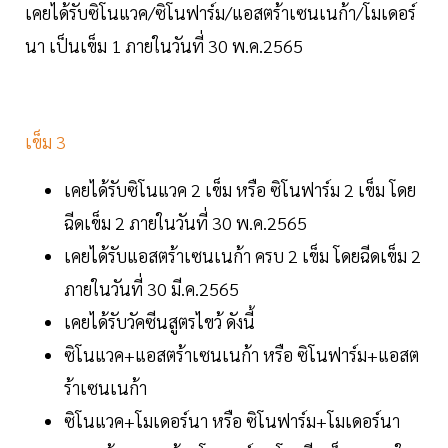
เคยได้รับซิโนแวค/ซิโนฟาร์ม/แอสตร้าเซนเนก้า/โมเดอร์
นา เป็นเข็ม 1 ภายในวันที่ 30 พ.ค.2565
เข็ม 3
เคยได้รับซิโนแวค 2 เข็ม หรือ ซิโนฟาร์ม 2 เข็ม โดย
ฉีดเข็ม 2 ภายในวันที่ 30 พ.ค.2565
เคยได้รับแอสตร้าเซนเนก้า ครบ 2 เข็ม โดยฉีดเข็ม 2
ภายในวันที่ 30 มี.ค.2565
เคยได้รับวัคซีนสูตรไขว้ ดังนี้
ซิโนแวค+แอสตร้าเซนเนก้า หรือ ซิโนฟาร์ม+แอสต
ร้าเซนเนก้า
ซิโนแวค+โมเดอร์นา หรือ ซิโนฟาร์ม+โมเดอร์นา