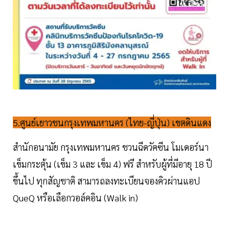
5.ศูนย์เยาวชนกรุงเทพมหานคร (ไทย-ญี่ปุ่น) เขตดินแดง
สำนักอนามัย กรุงเทพมหานคร ชวนฉีดวัคซีน โมเดอร์นา
เข็มกระตุ้น (เข็ม 3 และ เข็ม 4) ฟรี สำหรับผู้ที่มีอายุ 18 ปี
ขึ้นไป ทุกสัญชาติ สามารถลงทะเบียนจองคิวผ่านแอป
QueQ หรือเลือกวอล์คอิน (Walk in)