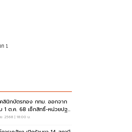
ยก 1
คลินิกบัตรทอง กทม. ออกจาก
บ 1 ต.ค. 68 เช็กสิทธิ์-หน่วยปฐม
ใหม่
ย. 2568 | 18:00 น.