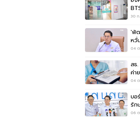
องค
BTS
30 ก.
'พั
หวั่
04 ต.
สธ.
ค่า
04 ต.
บอร
รัก
06 ต.