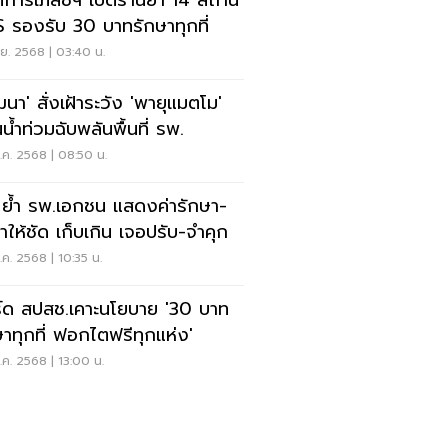
์การเภสัชฯ เปิดร้านยา 14 สถานี
 รองรับ 30 บาทรักษาทุกที่
ย. 2568 | 03:40 น.
ฒนา' สั่งเฝ้าระวัง 'พายุแมตโม'
นน้ำท่วมฉับพลันพื้นที่ รพ.
ค. 2568 | 08:50 น.
 ย้ำ รพ.เอกชน แสดงค่ารักษา-
ยาให้ชัด เก็บเกิน เจอปรับ-จำคุก
ค. 2568 | 10:35 น.
์ด สปสช.เคาะนโยบาย '30 บาท
ษาทุกที่ ฟอกไตฟรีทุกแห่ง'
ค. 2568 | 13:00 น.