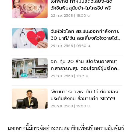
เช็กพิกัด ทำหมันสัตว์เลี้ยง-ฉีด
วัคซีนพิษสุนัขบ้า-ไมโครชิป ฟรี
22 ก.ย. 2568 | 18:00 น.
วันหัวใจโลก สธ.แนะออกกำลังกาย
30 นาที/วัน ลดเสี่ยงหัวใจวายได้
80%
29 ก.ย. 2568 | 05:30 น.
อภ. ทุ่ม 20 ล้าน เปิดร้านยาสาขา
ก.สาธารณสุข ตอบโจทย์ผู้บริโภค
ยุคใหม่
29 ก.ย. 2568 | 11:05 น.
'พัฒนา' รมว.สธ. ยัน ไม่เกี่ยวข้อง
ประกันสังคม ซื้อขายตึก SKYY9
29 ก.ย. 2568 | 16:00 น.
นอกจากนี้มีการจัดทำระบบสมาชิกเพื่อสร้างความสัมพันธ์