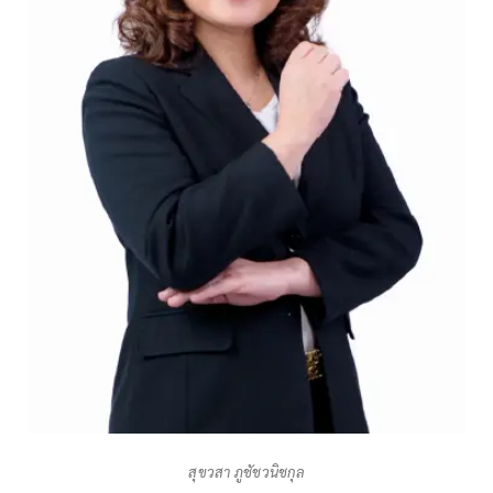
สุขวสา ภูชัชวนิชกุล