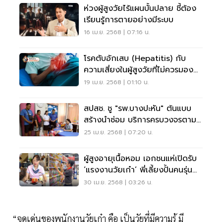
ห่วงผู้สูงวัยไร้แผนบั้นปลาย ชี้ต้อง
เรียนรู้การตายอย่างมีระบบ
16 เม.ย. 2568 | 07:16 น.
โรคตับอักเสบ (Hepatitis) กับ
ความเสี่ยงในผู้สูงวัยที่ไม่ควรมอง
ข้าม
19 เม.ย. 2568 | 01:10 น.
สปสช. ชู "รพ.บางปะหัน" ต้นแบบ
สร้างนำซ่อม บริการครบวงจรตาม
ช่วงวัย
25 เม.ย. 2568 | 07:20 น.
ผู้สูงอายุเนื้อหอม เอกชนแห่เปิดรับ
‘แรงงานวัยเก๋า’ พี่เลี้ยงปั้นคนรุ่น
ใหม่
30 เม.ย. 2568 | 03:26 น.
“จุดเด่นของพนักงานวัยเก๋า คือ เป็นวัยที่มีความรู้ มี