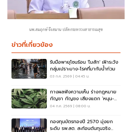
นพ.สมฤกษ์ จึงสมาน ปลัดกระทรวงสาธารณสุข
ข่าวที่เกี่ยวข้อง
รับมือพายุโซนร้อน 'ไมสัก' เฝ้าระวัง
กลุ่มเปราะบาง-โรคที่มากับน้ำท่วม
03 ก.ค. 2569 | 04:45 น.
กางผลฟังความเห็น ร่างกฎหมาย
กัญชา กัญชง เสียงแตก ‘หนุน-
ค้าน’ ทะลุพันคน
04 ก.ค. 2569 | 08:00 น.
กองทุนบัตรทองปี 2570 มุ่งยก
ระดับ รพ.สต. สะท้อนต้นทุนจริง