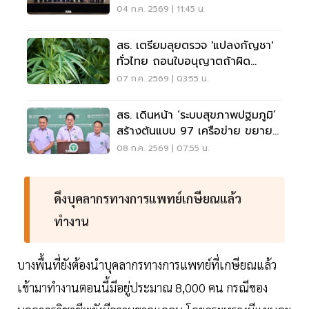
รพ.ใหญ่
04 ก.ค. 2569 | 11:45 น.
สธ. เตรียมลุยตรวจ 'แปลงกัญชา'
ทั่วไทย ถอนใบอนุญาตถ้าผิด
เงื่อนไข
07 ก.ค. 2569 | 03:55 น.
สธ. เดินหน้า ‘ระบบสุขภาพปฐมภูมิ’
สร้างต้นแบบ 97 เครือข่าย ขยาย
ผลทั่วปท.
08 ก.ค. 2569 | 07:55 น.
ดึงบุคลากรทางการแพทย์เกษียณแล้ว
ทำงาน
บางพื้นที่ยังต้องนำบุคลากรทางการแพทย์ที่เกษียณแล้ว
เข้ามาทำงานตอนนี้มีอยู่ประมาณ 8,000 คน กรณีของ