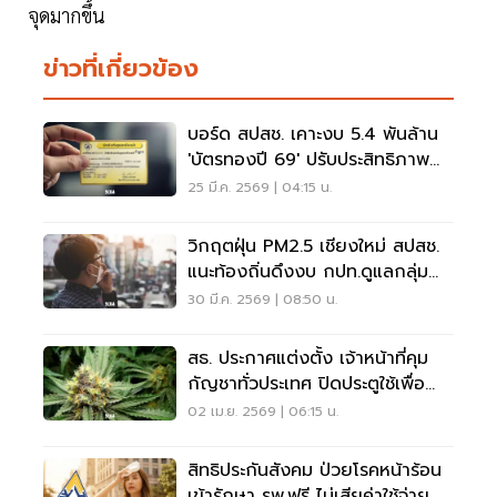
จุดมากขึ้น
ข่าวที่เกี่ยวข้อง
บอร์ด สปสช. เคาะงบ 5.4 พันล้าน
'บัตรทองปี 69' ปรับประสิทธิภาพ
หนุนบริการผู้ป่วยใน
25 มี.ค. 2569 | 04:15 น.
วิกฤตฝุ่น PM2.5 เชียงใหม่ สปสช.
แนะท้องถิ่นดึงงบ กปท.ดูแลกลุ่ม
เสี่ยง
30 มี.ค. 2569 | 08:50 น.
สธ. ประกาศแต่งตั้ง เจ้าหน้าที่คุม
กัญชาทั่วประเทศ ปิดประตูใช้เพื่อ
สันทนาการ
02 เม.ย. 2569 | 06:15 น.
สิทธิประกันสังคม ป่วยโรคหน้าร้อน
เข้ารักษา รพ.ฟรี ไม่เสียค่าใช้จ่าย