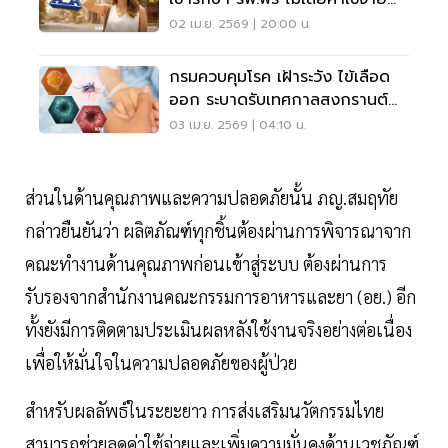
เช็กที่นี่
02 เม.ย. 2569 | 20:00 น.
กรมควบคุมโรค เฝ้าระวัง ไข้เลือด
ออก ระบาดรับเทศกาลสงกรานต์
2569
03 เม.ย. 2569 | 04:10 น.
ส่วนในด้านคุณภาพและความปลอดภัยนั้น ภญ.สมฤทัย
กล่าวยืนยันว่า ผลิตภัณฑ์ทุกชิ้นต้องผ่านการพิจารณาจาก
คณะทำงานด้านคุณภาพก่อนเข้าสู่ระบบ ต้องผ่านการ
รับรองจากสำนักงานคณะกรรมการอาหารและยา (อย.) อีก
ทั้งยังมีการติดตามประเมินผลหลังใช้งานจริงอย่างต่อเนื่อง
เพื่อให้มั่นใจในความปลอดภัยของผู้ป่วย
สำหรับผลลัพธ์ในระยะยาว การส่งเสริมนวัตกรรมไทย
สามารถช่วยลดค่าใช้จ่ายและเพิ่มความมั่นคงด้านเวชภัณฑ์