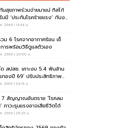
กันสุขภาพร่วมจ่ายมาแน่ ทิสโก้
รีบมี ‘ประกันโรคร้ายแรง’ กันงบ
นปลาย
.ค. 2569 | 13:44 น.
รวม 6 โรคจากอากาศร้อน เช็
การพร้อมวิธีดูแลตัวเอง
.ค. 2569 | 20:00 น.
์ด สปสช. เคาะงบ 5.4 พันล้าน
ตรทองปี 69' ปรับประสิทธิภาพ
นบริการผู้ป่วยใน
.ค. 2569 | 04:15 น.
ก 7 สัญญาณอันตราย 'โรคลม
น' ภาวะรุนแรงอาจเสียชีวิตได้
.ค. 2569 | 05:25 น.
ีเช็คสิทธิบัตรทอง 2569 ของตัว