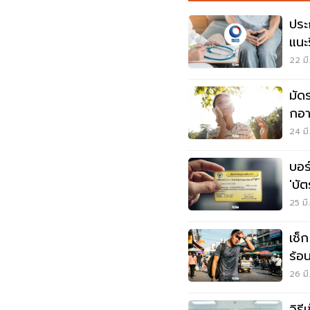
ประ
แนะ
บา
22 มี
มัด
กอา
24 มี
บอร
'บั
หนุ
25 มี
เช็
ร้อ
26 มี
วิธ