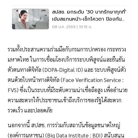
สปสช. ยกระดับ '30 บาทรักษาทุกที่'
เข้มสแกนหน้า-เช็กโควตา ป้องกัน
สวมสิทธิ
08 ม.ค. 2569 | 10:15 น.
รวมทั้งประสานความร่วมมือกับกรมการปกครอง กระทรวง
มหาดไทย ในการเชื่อมโยงบริการระบบพิสูจน์และยืนยัน
ตัวตนทางดิจิทัล (DOPA-Digital ID) และ ระบบพิสูจน์ตัว
ตนด้วยใบหน้าทางดิจิทัล (Face Verification Service :
FVS) ซึ่งเป็นระบบที่มีระดับความน่าเชื่อถือสูง เพื่ออำนวย
ความสะดวกให้ประชาชนเข้าถึงบริการของรัฐได้สะดวก
รวดเร็ว และปลอดภัย
นอกจากนี้ สปสช. การร่วมกับสถาบันข้อมูลขนาดใหญ่
(องค์การมหาชน) (Big Data Institute : BDI) สนับสนุน