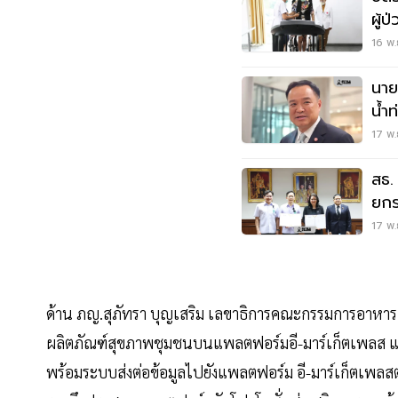
ผู้
16 พ.
นาย
น้ำ
แว
17 พ.
สธ.
ยกร
17 พ.
ด้าน ภญ.สุภัทรา บุญเสริม เลขาธิการคณะกรรมการอาหาร
ผลิตภัณฑ์สุขภาพชุมชนบนแพลตฟอร์มอี-มาร์เก็ตเพลส แล้
พร้อมระบบส่งต่อข้อมูลไปยังแพลตฟอร์ม อี-มาร์เก็ตเพลสต่า