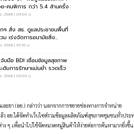
ป่วย-คนพิการ กว่า 5.4 ล้านครั้ง
ย. 2568 | 09:00 น.
กฯ สั่ง สธ. ดูแลประชาชนพื้นที่
ท่วม เร่งจัดการอนามัยสิ่ง
ดล้อม
ย. 2568 | 05:10 น.
 จับมือ BDI เชื่อมข้อมูลสุขภาพ
ะดับการรักษาแม่นยำ รวดเร็ว
ย. 2568 | 09:00 น.
และยา (อย.) กล่าวว่า นอกจากการขยายช่องทางการจำหน่าย
ว อย.ได้จัดทำเว็บไซต์รวมข้อมูลผลิตภัณฑ์สุขภาพชุมชนทั่วประ
ง ๆ เพื่อนำไปใช้จัดหมวดหมู่สินค้าให้ง่ายต่อการค้นหามากยิ่งขึ้น