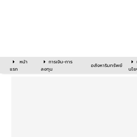
หน้า
การเงิน-การ
อสังหาริมทรัพย์
แรก
ลงทุน
นโย