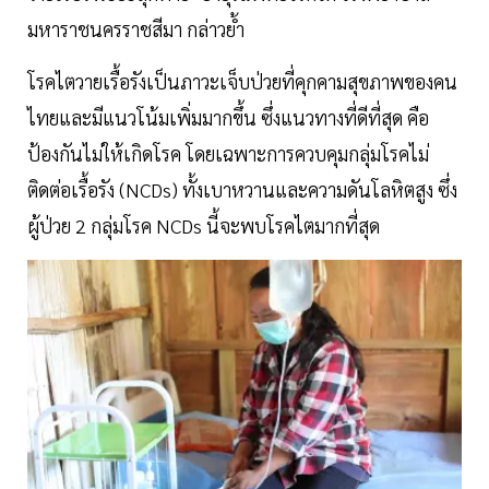
มหาราชนครราชสีมา กล่าวย้ำ
โรคไตวายเรื้อรังเป็นภาวะเจ็บป่วยที่คุกคามสุขภาพของคน
ไทยและมีแนวโน้มเพิ่มมากขึ้น ซึ่งแนวทางที่ดีที่สุด คือ
ป้องกันไม่ให้เกิดโรค โดยเฉพาะการควบคุมกลุ่มโรคไม่
ติดต่อเรื้อรัง (NCDs) ทั้งเบาหวานและความดันโลหิตสูง ซึ่ง
ผู้ป่วย 2 กลุ่มโรค NCDs นี้จะพบโรคไตมากที่สุด