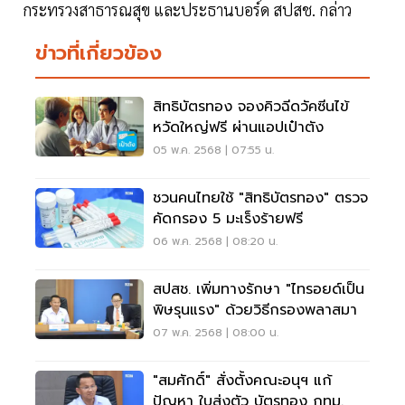
กระทรวงสาธารณสุข และประธานบอร์ด สปสช. กล่าว
ข่าวที่เกี่ยวข้อง
สิทธิบัตรทอง จองคิวฉีดวัคซีนไข้
หวัดใหญ่ฟรี ผ่านแอปเป๋าตัง
05 พ.ค. 2568 | 07:55 น.
ชวนคนไทยใช้ "สิทธิบัตรทอง" ตรวจ
คัดกรอง 5 มะเร็งร้ายฟรี
06 พ.ค. 2568 | 08:20 น.
สปสช. เพิ่มทางรักษา "ไทรอยด์เป็น
พิษรุนแรง" ด้วยวิธีกรองพลาสมา
07 พ.ค. 2568 | 08:00 น.
"สมศักดิ์" สั่งตั้งคณะอนุฯ แก้
ปัญหา ใบส่งตัว บัตรทอง กทม.