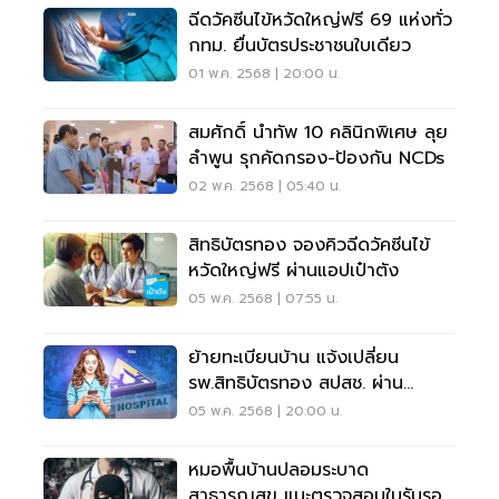
ฉีดวัคซีนไข้หวัดใหญ่ฟรี 69 แห่งทั่ว
กทม. ยื่นบัตรประชาชนใบเดียว
01 พ.ค. 2568 | 20:00 น.
สมศักดิ์ นำทัพ 10 คลินิกพิเศษ ลุย
ลำพูน รุกคัดกรอง-ป้องกัน NCDs
02 พ.ค. 2568 | 05:40 น.
สิทธิบัตรทอง จองคิวฉีดวัคซีนไข้
หวัดใหญ่ฟรี ผ่านแอปเป๋าตัง
05 พ.ค. 2568 | 07:55 น.
ย้ายทะเบียนบ้าน แจ้งเปลี่ยน
รพ.สิทธิบัตรทอง สปสช. ผ่าน
ออนไลน์
05 พ.ค. 2568 | 20:00 น.
หมอพื้นบ้านปลอมระบาด
สาธารณสุข แนะตรวจสอบใบรับรอง