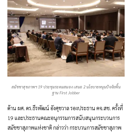
สมัชชาสุขภาพฯ 19 ประชุมระดมสมอง เสนอ 2 นโยบายหนุนปัจจัยพื้น
ฐาน First Jobber
ด้าน ผศ. ดร.ธีรพัฒน์ อังศุชวาล รองประธาน คจ.สช. ครั้งที่
19 และประธานคณะอนุกรรมการสนับสนุนกระบวนการ
สมัชชาสุภาพแห่งชาติ กล่าวว่า กระบวนการสมัชชาสุภาพ