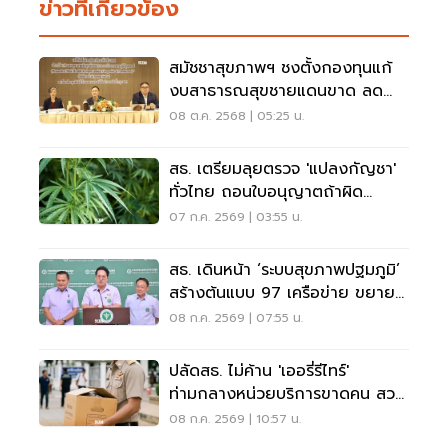
ข่าวที่เกี่ยวข้อง
สมัชชาสุขภาพฯ ชงตั้งกองทุนแก้
งบสาธารณสุขชายแดนขาด ลด
ภาระงานหมอ
08 ต.ค. 2568 | 05:25 น.
สธ. เตรียมลุยตรวจ 'แปลงกัญชา'
ทั่วไทย ถอนใบอนุญาตถ้าผิด
เงื่อนไข
07 ก.ค. 2569 | 03:55 น.
สธ. เดินหน้า ‘ระบบสุขภาพปฐมภูมิ’
สร้างต้นแบบ 97 เครือข่าย ขยาย
ผลทั่วปท.
08 ก.ค. 2569 | 07:55 น.
ปลัดสธ. ไม่ค้าน 'เออรี่รีไทร์'
ท่ามกลางหน่วยบริการขาดคน สวน
ทางสังคมสูงวัย
08 ก.ค. 2569 | 10:57 น.