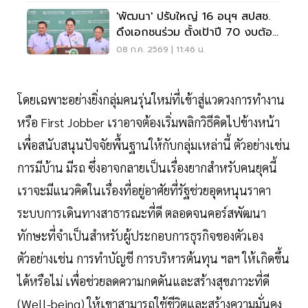
'พัฒนา' ปรับใหญ่ 16 อนุฯ สปสช.
ดึงเอกชนร่วม ตั้งเป้าปี 70 งบต้อง
สมดุล-รพ.ต้องรอด
08 ก.ค. 2569 | 11:46 น.
โดยเฉพาะอย่างยิ่งกลุ่มคนรุ่นใหม่ที่เข้าสู่แวดวงการทำงาน
หรือ First Jobber เราอาจต้องเริ่มพลิกวิธีคิดไปข้างหน้า
เพื่อสนับสนุนปัจจัยพื้นฐานให้กับกลุ่มเหล่านี้ ตัวอย่างเช่น
การมีบ้าน มีรถ ซึ่งอาจกลายเป็นเรื่องยากสำหรับคนยุคนี้
เราจะมีแนวคิดในเรื่องที่อยู่อาศัยที่รัฐช่วยอุดหนุนราคา
ระบบการเดินทางสาธารณะที่ดี ตลอดจนคอร์สพัฒนา
ทักษะที่จำเป็นสำหรับผู้ประกอบการธุรกิจของตัวเอง
ตัวอย่างเช่น การทำบัญชี การบริหารต้นทุน ฯลฯ ให้เกิดขึ้น
ได้หรือไม่ เพื่อช่วยลดความกดดันและสร้างสุขภาวะที่ดี
(Well-being) ให้เขาสามารถใช้ชีวิตและสร้างความมั่นคง