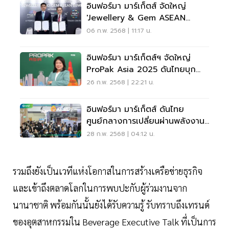
อินฟอร์มา มาร์เก็ตส์ จัดใหญ่
'Jewellery & Gem ASEAN
Summit 2025' ดันอัญมณีไทย
06 ก.พ. 2568 | 11:17 น.
อินฟอร์มา มาร์เก็ตส์ฯ จัดใหญ่
ProPak Asia 2025 ดันไทยบุก
ตลาดอาหารอนาคต
26 ก.พ. 2568 | 22:21 น.
อินฟอร์มา มาร์เก็ตส์ ดันไทย
ศูนย์กลางการเปลี่ยนผ่านพลังงาน
สะอาดของเอเชีย
28 ก.พ. 2568 | 04:12 น.
รวมถึงยังเป็นเวทีแห่งโอกาสในการสร้างเครือข่ายธุรกิจ
และเข้าถึงตลาดโลกในการพบปะกับผู้ร่วมงานจาก
นานาชาติ พร้อมกันนั้นยังได้รับความรู้ รับทราบถึงเทรนด์
ของอุตสาหกรรมใน Beverage Executive Talk ที่เป็นการ