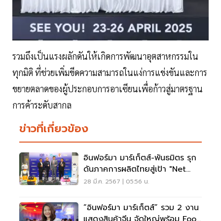
รวมถึงเป็นแรงผลักดันให้เกิดการพัฒนาอุตสาหกรรมใน
ทุกมิติ ที่ช่วยเพิ่มขีดความสามารถในแง่การแข่งขันและการ
ขยายตลาดของผู้ประกอบการอาเซียนเพื่อก้าวสู่มาตรฐาน
การค้าระดับสากล
ข่าวที่เกี่ยวข้อง
อินฟอร์มา มาร์เก็ตส์-พันธมิตร รุก
ดันภาคการผลิตไทยสู่เป้า "Net
Zero Carbon"
28 มี.ค. 2567 | 05:56 น.
“อินฟอร์มา มาร์เก็ตส์” รวม 2 งาน
แสดงสินค้าจีน จัดใหญ่พร้อม Food