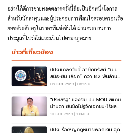
อย่างไก็ดีการขายทอดตลาดครั้งนี้ถือเป็นอีกหนึ่งโอกาส
สำหรับนักลงทุนและผู้ประกอบการที่สนใจครอบครองเรือ
ยอชต์ระดับหรูในราคาที่แข่งขันได้ ผ่านกระบวนการ
ประมูลที่โปร่งใสและเป็นไปตามกฎหมาย
ข่าวที่เกี่ยวข้อง
ปปง.แถลงวันนี้ อายัดทรัพย์ “เบน
สมิธ-ยิม เลียก” กว่า 8.2 พันล้าน
บาท
09 เม.ย. 2569 | 06:16 น.
"ประเสริฐ" แจงยิบ ปม MOU สแกน
ม่านตา ยันชัดไม่รู้จักเอกชน-ไร้ผล
ประโยชน์
10 เม.ย. 2569 | 13:40 น.
ปปง. รื้อใหญ่กฎหมายฟอกเงิน อุด