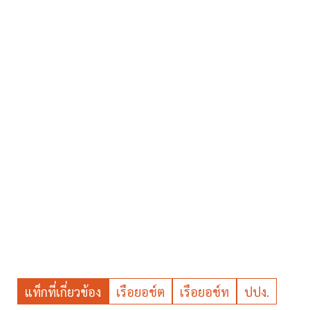
แท็กที่เกี่ยวข้อง
เรือยอช์ต
เรือยอช์ท
ปปง.