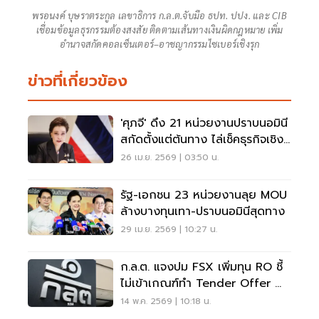
พรอนงค์ บุษราตระกูล เลขาธิการ ก.ล.ต.จับมือ ธปท. ปปง. และ CIB
เชื่อมข้อมูลธุรกรรมต้องสงสัย ติดตามเส้นทางเงินผิดกฎหมาย เพิ่ม
อำนาจสกัดคอลเซ็นเตอร์–อาชญากรรมไซเบอร์เชิงรุก
ข่าวที่เกี่ยวข้อง
'ศุภจี' ดึง 21 หน่วยงานปราบนอมินี
สกัดตั้งแต่ต้นทาง ไล่เช็คธุรกิจเชิง
ลึก
26 เม.ย. 2569 | 03:50 น.
รัฐ-เอกชน 23 หน่วยงานลุย MOU
ล้างบางทุนเทา-ปราบนอมินีสุดทาง
29 เม.ย. 2569 | 10:27 น.
ก.ล.ต. แจงปม FSX เพิ่มทุน RO ชี้
ไม่เข้าเกณฑ์ทำ Tender Offer ย้ำ
ใช้สิทธิตามสัดส่วนเดิม
14 พ.ค. 2569 | 10:18 น.