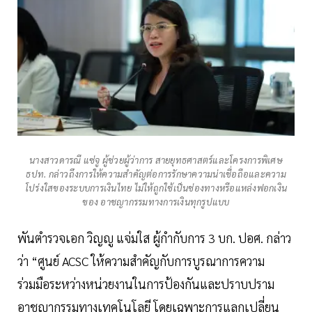
นางสาวดารณี แซ่จู ผู้ช่วยผู้ว่าการ สายยุทธศาสตร์และโครงการพิเศษ
ธปท. กล่าวถึงการให้ความสำคัญต่อการรักษาความน่าเชื่อถือและความ
โปร่งใสของระบบการเงินไทย ไม่ให้ถูกใช้เป็นช่องทางหรือแหล่งฟอกเงิน
ของ อาชญากรรมทางการเงินทุกรูปแบบ
พันตำรวจเอก วิญญู แจ่มใส ผู้กำกับการ 3 บก. ปอศ. กล่าว
ว่า “ศูนย์ ACSC ให้ความสำคัญกับการบูรณาการความ
ร่วมมือระหว่างหน่วยงานในการป้องกันและปราบปราม
อาชญากรรมทางเทคโนโลยี โดยเฉพาะการแลกเปลี่ยน