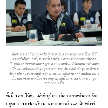
พันตำรวจเอก วิญญู แจ่มใส ผู้กำกับการ 3 บก. ปอศ. กล่าวถึงการให้
ความสำคัญกับการบูรณาการความร่วมมือระหว่างหน่วยงานในการ
ป้องกันและปราบปรามอาชญากรรมทางเทคโนโลยี โดยเฉพาะการแลก
เปลี่ยนและเชื่อมโยงข้อมูลธุรกรรมทางการเงิน รวมถึงข้อมูลพฤติกรรม
ต้องสงสัย ที่จะช่วยเพิ่มประสิทธิภาพในการสืบสวน ติดตามเส้นทางการ
เงิน และขยายผลเครือข่ายอาชญากรรมได้อย่างรวดเร็วและเป็นรูป
ธรรมมากยิ่งขึ้น
ทั้งนี้ ก.ล.ต. ให้ความสำคัญกับการจัดการกระทำความผิด
กฎหมาย การฟอกเงิน ผ่านระบบการเงินและสินทรัพย์