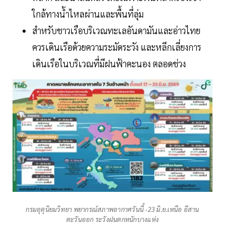
ใกล้ทางน้ำไหลผ่านและพื้นที่ลุ่ม
สำหรับชาวเรือบริเวณทะเลอันดามันและอ่าวไทย
ควรเดินเรือด้วยความระมัดระวัง และหลีกเลี่ยงการ
เดินเรือในบริเวณที่มีฝนฟ้าคะนอง ตลอดช่วง
กรมอุตุนิยมวิทยา พยากรณ์สภาพอากาศวันนี้ -23 มิ.ย.เหนือ อีสาน
ตะวันออก ระวังฝนตกหนักบางแห่ง