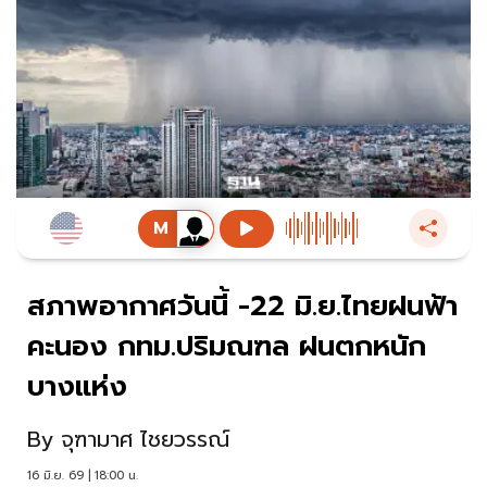
สภาพอากาศวันนี้ -22 มิ.ย.ไทยฝนฟ้า
คะนอง กทม.ปริมณฑล ฝนตกหนัก
บางแห่ง
By
จุฑามาศ ไชยวรรณ์
16 มิ.ย. 69 | 18:00 น.