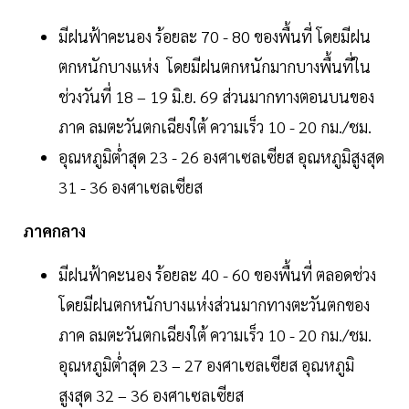
มีฝนฟ้าคะนอง ร้อยละ 70 - 80 ของพื้นที่ โดยมีฝน
ตกหนักบางแห่ง โดยมีฝนตกหนักมากบางพื้นที่ใน
ช่วงวันที่ 18 – 19 มิ.ย. 69 ส่วนมากทางตอนบนของ
ภาค ลมตะวันตกเฉียงใต้ ความเร็ว 10 - 20 กม./ชม.
อุณหภูมิต่ำสุด 23 - 26 องศาเซลเซียส อุณหภูมิสูงสุด
31 - 36 องศาเซลเซียส
ภาคกลาง
มีฝนฟ้าคะนอง ร้อยละ 40 - 60 ของพื้นที่ ตลอดช่วง
โดยมีฝนตกหนักบางแห่งส่วนมากทางตะวันตกของ
ภาค ลมตะวันตกเฉียงใต้ ความเร็ว 10 - 20 กม./ชม.
อุณหภูมิต่ำสุด 23 – 27 องศาเซลเซียส อุณหภูมิ
สูงสุด 32 – 36 องศาเซลเซียส