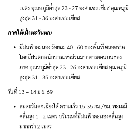
เมตร อุณหภูมิต่ำสุด 23 - 27 องศาเซลเซียส อุณหภูมิ
สูงสุด 31 - 36 องศาเซลเซียส
ภาคใต้(ฝั่งตะวันตก)
มีฝนฟ้าคะนอง ร้อยละ 40 - 60 ของพื้นที่ ตลอดช่วง
โดยมีฝนตกหนักบางแห่งส่วนมากทางตอนบนของ
ภาค อุณหภูมิต่ำสุด 23 - 26 องศาเซลเซียส อุณหภูมิ
สูงสุด 31 - 35 องศาเซลเซียส
วันที่ 13 – 14 ม.ย. 69
ลมตะวันตกเฉียงใต้ ความเร็ว 15-35 กม./ชม. ทะเลมี
คลื่นสูง 1 - 2 เมตร บริเวณที่มีฝนฟ้าคะนองคลื่นสูง
มากกว่า 2 เมตร