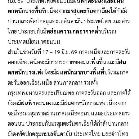
มิ.ย. 69 ประเทศไทยตอนบนมี
ฝนฟ้าคะนองและมีฝน
ตกหนักบางพื้นที่
เนื่องจาก
มรสุมตะวันตกเฉียงใต้
กำลัง
ปานกลางพัดปกคลุมทะเลอันดามัน ประเทศไทย และอ่าว
ไทย ประกอบกับมี
หย่อมความกดอากาศต่ำ
บริเวณ
ประเทศเมียนมาตอนบน
ส่วนในช่วงวันที่ 17 – 19 มิ.ย. 69 ภาคเหนือและภาคตะวัน
ออกเฉียงเหนือจะมีการกระจายของ
ฝนเพิ่มขึ้น
และมี
ฝน
ตกหนักบางแห่ง
โดยมี
ฝนหนักมากบางพื้นที่
บริเวณภาค
ตะวันออกเฉียงเหนือ ส่วนภาคกลาง รวมทั้ง
กรุงเทพมหานครและปริมณฑล ภาคตะวันออก และภาคใต้
ยังคงมี
ฝนฟ้าคะนอง
และมีฝนตกหนักบางแห่ง เนื่องจาก
จะมีร่องมรสุมพาดผ่านภาคเหนือตอนบนและประเทศลาว
ตอนบน ประกอบกับมรสุมตะวันตกเฉียงใต้กำลังปานกลาง
ยังคงพัดปกคลุมทะเลอันดามัน ประเทศไทย และอ่าวไทย