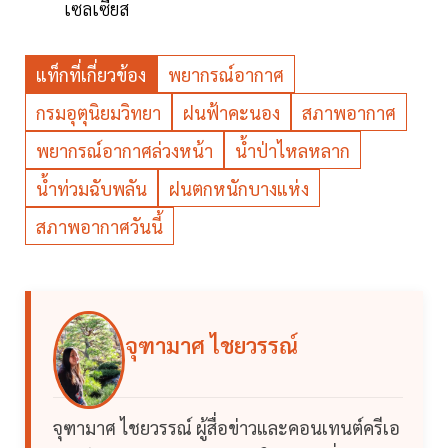
เซลเซียส
แท็กที่เกี่ยวข้อง
พยากรณ์อากาศ
กรมอุตุนิยมวิทยา
ฝนฟ้าคะนอง
สภาพอากาศ
พยากรณ์อากาศล่วงหน้า
น้ำป่าไหลหลาก
น้ำท่วมฉับพลัน
ฝนตกหนักบางแห่ง
สภาพอากาศวันนี้
จุฑามาศ ไชยวรรณ์
จุฑามาศ ไชยวรรณ์ ผู้สื่อข่าวและคอนเทนต์ครีเอ