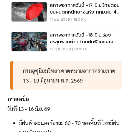
สภาพอากาศวันนี้ -17 มิ.ย.ไทยตอน
บนฝนตกหนักบางแห่ง กทม.ฝน 40
- 60 %
11 มิ.ย. 2569 | 18:00 น.
สภาพอากาศวันนี้ -18 มิ.ย.ร่อง
มรสุมพาดผ่าน ไทยฝนฟ้าคะนอง
กระจาย กทม.ฝน 40-60 %
12 มิ.ย. 2569 | 18:00 น.
กรมอุตุนิยมวิทยา คาดหมายอากาศรายภาค
13 - 19 มิถุนายน พ.ศ. 2569
ภาคเหนือ
วันที่ 13 - 16 มิ.ย. 69
มีฝนฟ้าคะนอง ร้อยละ 60 - 70 ของพื้นที่ โดยมีฝน