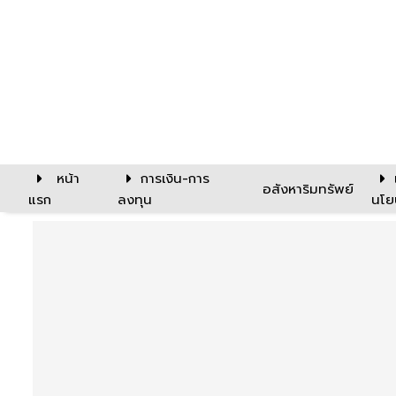
หน้า
การเงิน-การ
อสังหาริมทรัพย์
แรก
ลงทุน
นโย