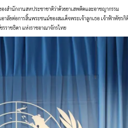
้าที่ของสำนักงานสหประชาชาติว่าด้วยยาเสพติดและอาชญากรรม
ัยต่อการสิ้นพระชนม์ของสมเด็จพระเจ้าลูกเธอ เจ้าฟ้าพัชรกิต
วัชรราชธิดา แห่งราชอาณาจักรไทย