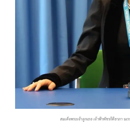
สมเด็จพระเจ้าลูกเธอ เจ้าฟ้าพัชรกิติยาภา น