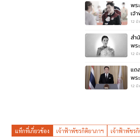
พระ
เจ้
ปว
12 มิ
สำน
พระ
สิ้
12 มิ
แถล
พระ
สิ้
12 มิ
แท็กที่เกี่ยวข้อง
เจ้าฟ้าพัชรกิติยาภาฯ
เจ้าฟ้าพัชรก