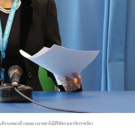
เรนทิราเทพยวดี กรมหลวงราชสาริณีสิริพัชร มหาวัชรราชธิดา