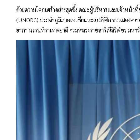
ด้วยความโศกเศร้าอย่างสุดซึ้ง คณะผู้บริหารและเจ้าหน
(UNODC) ประจำภูมิภาคเอเชียและแปซิฟิก ขอแสดงความอาล
ยาภา นเรนทิราเทพยวดี กรมหลวงราชสาริณีสิริพัชร มหา