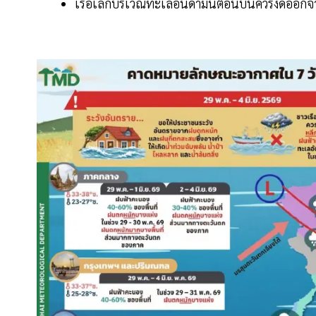
เรือเล็กบริเวณทะเลอันดามันตอนบนควรงดออกจากฝั่