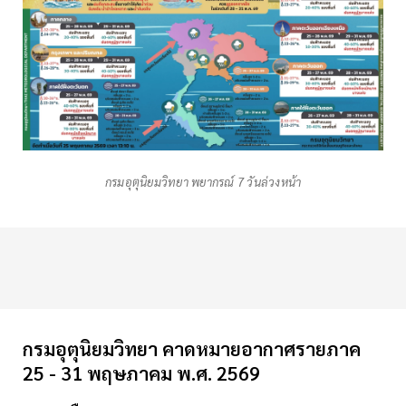
กรมอุตุนิยมวิทยา พยากรณ์ 7 วันล่วงหน้า
กรมอุตุนิยมวิทยา คาดหมายอากาศรายภาค
25 - 31 พฤษภาคม พ.ศ. 2569