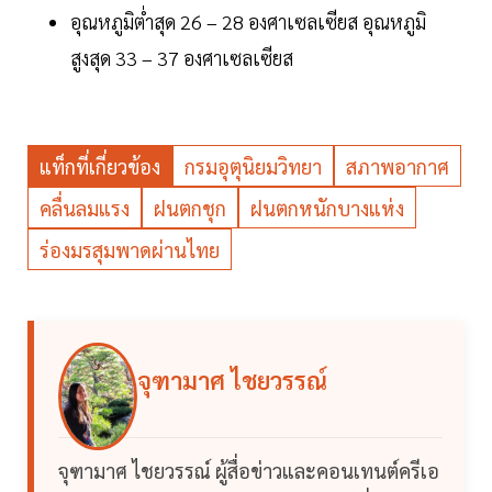
อุณหภูมิต่ำสุด 26 – 28 องศาเซลเซียส อุณหภูมิ
สูงสุด 33 – 37 องศาเซลเซียส
แท็กที่เกี่ยวข้อง
กรมอุตุนิยมวิทยา
สภาพอากาศ
คลื่นลมแรง
ฝนตกชุก
ฝนตกหนักบางแห่ง
ร่องมรสุมพาดผ่านไทย
จุฑามาศ ไชยวรรณ์
จุฑามาศ ไชยวรรณ์ ผู้สื่อข่าวและคอนเทนต์ครีเอ