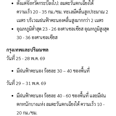
ตั้งแต่จังหวัดกระบี่ลงไป: ลมตะวันตกเฉียงใต้
ความเร็ว 20 - 35 กม./ชม. ทะเลมีคลื่นสูงประมาณ 2
เมตร บริเวณฝนฟ้าคะนองคลื่นสูงมากกว่า 2 เมตร
อุณหภูมิต่ำสุด 23 - 26 องศาเซลเซียส อุณหภูมิสูงสุด
30 - 36 องศาเซลเซียส
กรุงเทพและปริมณฑล
วันที่ 25 - 28 พ.ค. 69
มีฝนฟ้าคะนอง ร้อยละ 30 – 40 ของพื้นที่
วันที่ 29 – 31 พ.ค. 69
มีฝนฟ้าคะนอง ร้อยละ 40 - 60 ของพื้นที่ และมีฝน
ตกหนักบางแห่ง ลมตะวันตกเฉียงใต้ ความเร็ว 10 -
20 กม./ชม.