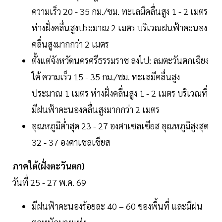
ความเร็ว 20 - 35 กม./ชม. ทะเลมีคลื่นสูง 1 - 2 เมตร
ห่างฝั่งคลื่นสูงประมาณ 2 เมตร บริเวณฝนฟ้าคะนอง
คลื่นสูงมากกว่า 2 เมตร
ตั้งแต่จังหวัดนครศรีธรรมราช ลงไป: ลมตะวันตกเฉียง
ใต้ ความเร็ว 15 - 35 กม./ชม. ทะเลมีคลื่นสูง
ประมาณ 1 เมตร ห่างฝั่งคลื่นสูง 1 - 2 เมตร บริเวณที่
มีฝนฟ้าคะนองคลื่นสูงมากกว่า 2 เมตร
อุณหภูมิต่ำสุด 23 - 27 องศาเซลเซียส อุณหภูมิสูงสุด
32 - 37 องศาเซลเซียส
ภาคใต้(ฝั่งตะวันตก)
วันที่ 25 - 27 พ.ค. 69
มีฝนฟ้าคะนองร้อยละ 40 – 60 ของพื้นที่ และมีฝน