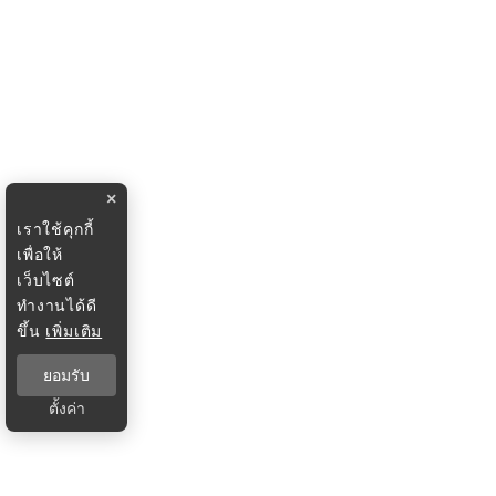
×
เราใช้คุกกี้
เพื่อให้
เว็บไซต์
ทำงานได้ดี
ขึ้น
เพิ่มเติม
ยอมรับ
ตั้งค่า