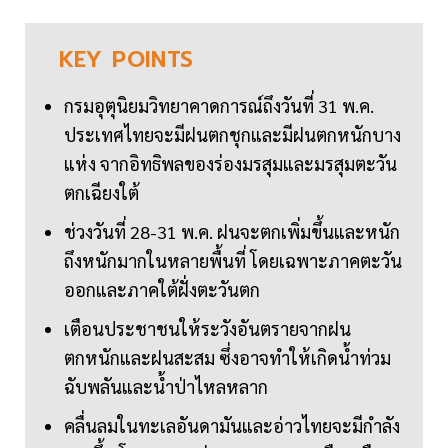
KEY
POINTS
กรมอุตุนิยมวิทยาคาดการณ์ถึงวันที่ 31 พ.ค.
ประเทศไทยจะมีฝนตกชุกและมีฝนตกหนักบาง
แห่ง จากอิทธิพลของร่องมรสุมและมรสุมตะวัน
ตกเฉียงใต้
ช่วงวันที่ 28-31 พ.ค. ฝนจะตกเพิ่มขึ้นและหนัก
ถึงหนักมากในหลายพื้นที่ โดยเฉพาะภาคตะวัน
ออกและภาคใต้ฝั่งตะวันตก
เตือนประชาชนให้ระวังอันตรายจากฝน
ตกหนักและฝนสะสม ซึ่งอาจทำให้เกิดน้ำท่วม
ฉับพลันและน้ำป่าไหลหลาก
คลื่นลมในทะเลอันดามันและอ่าวไทยจะมีกำลัง