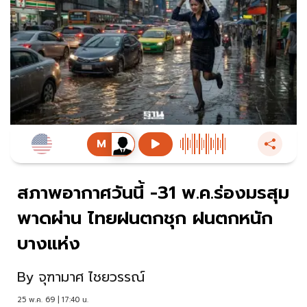
สภาพอากาศวันนี้ -31 พ.ค.ร่องมรสุม
พาดผ่าน ไทยฝนตกชุก ฝนตกหนัก
บางแห่ง
By
จุฑามาศ ไชยวรรณ์
25 พ.ค. 69 | 17:40 น.