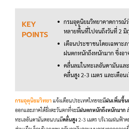
กรมอุตุนิยมวิทยาคาดการณ์ว
KEY
หลายพื้นที่ไปจนถึงวันที่ 2 ม
POINTS
เตือนประชาชนโดยเฉพาะภาค
ฝนตกหนักถึงหนักมาก ซึ่งอา
คลื่นลมในทะเลอันดามันและ
คลื่นสูง 2-3 เมตร และเตือนเ
กรมอุตุนิยมวิทยา
แจ้งเตือนประเทศไทยจะมี
ฝนเพิ่มขึ้
ออกและภาคใต้ฝั่งตะวันตกที่จะมี
ฝนตกหนักถึงหนักมาก
ทะเลอันดามันตอนบนมี
คลื่นสูง
2-3 เมตร บริเวณฝนฟ้าคะน
ส่วนเรือเล็กบริเวณทะเลอันดามันตอนบนควรงดออกจากฝั่ง