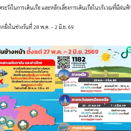
ะวังในการเดินเรือ และหลีกเลี่ยงการเดินเรือในบริเวณที่มีฝนฟ้
งในช่วงวันที่ 28 พ.ค. – 2 มิ.ย. 69