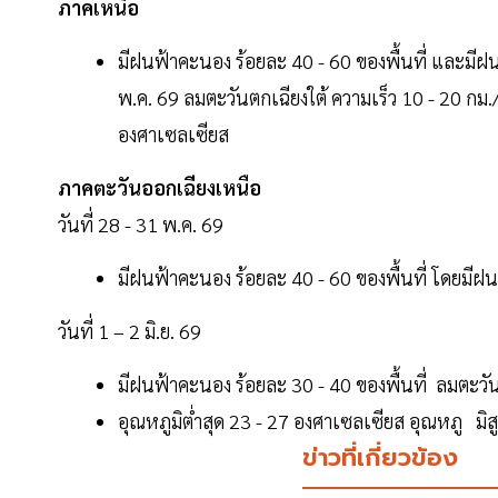
ภาคเหนือ
มีฝนฟ้าคะนอง ร้อยละ 40 - 60 ของพื้นที่ และมี
พ.ค. 69 ลมตะวันตกเฉียงใต้ ความเร็ว 10 - 20 กม./
องศาเซลเซียส
ภาคตะวันออกเฉียงเหนือ
วันที่ 28 - 31 พ.ค. 69
มีฝนฟ้าคะนอง ร้อยละ 40 - 60 ของพื้นที่ โดยมีฝ
วันที่ 1 – 2 มิ.ย. 69
มีฝนฟ้าคะนอง ร้อยละ 30 - 40 ของพื้นที่ ลมตะวัน
อุณหภูมิต่ำสุด 23 - 27 องศาเซลเซียส อุณหภู มิส
ข่าวที่เกี่ยวข้อง