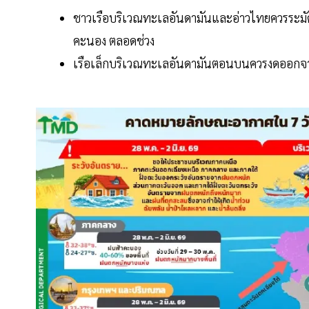
ชาวเรือบริเวณทะเลอันดามันและอ่าวไทยควรระมัดร
คะนอง ตลอดช่วง
เรือเล็กบริเวณทะเลอันดามันตอนบนควรงดออกจากฝั่