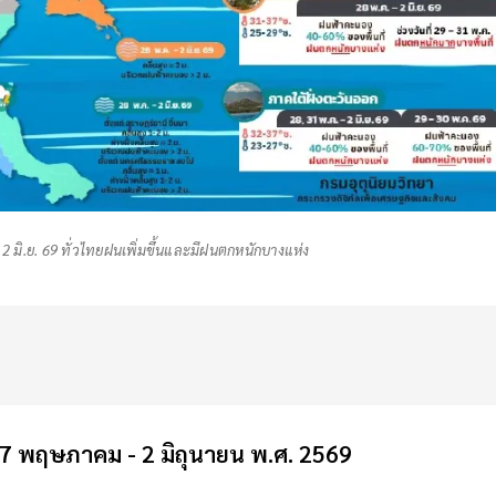
 2 มิ.ย. 69 ทั่วไทยฝนเพิ่มขึ้นและมีฝนตกหนักบางแห่ง
 พฤษภาคม - 2 มิถุนายน พ.ศ. 2569