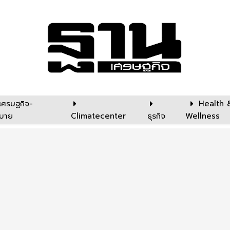
เศรษฐกิจ-
Health 
บาย
Climatecenter
ธุรกิจ
Wellness