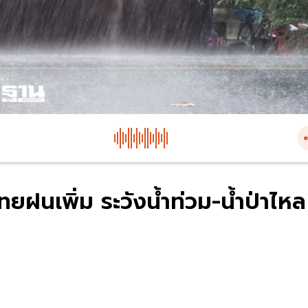
ไทยฝนเพิ่ม ระวังน้ำท่วม-น้ำป่าไหล