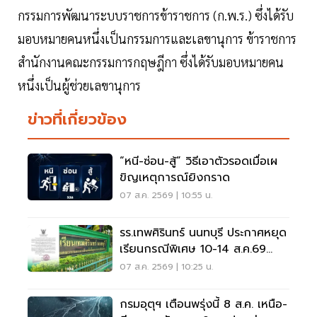
กรรมการพัฒนาระบบราชการข้าราชการ (ก.พ.ร.) ซึ่งได้รับ
มอบหมายคนหนึ่งเป็นกรรมการและเลขานุการ ข้าราชการ
สำนักงานคณะกรรมการกฤษฎีกา ซึ่งได้รับมอบหมายคน
หนึ่งเป็นผู้ช่วยเลขานุการ
ข่าวที่เกี่ยวข้อง
“หนี-ซ่อน-สู้” วิธีเอาตัวรอดเมื่อเผ
ขิญเหตุการณ์ยิงกราด
07 ส.ค. 2569 | 10:55 น.
รร.เทพศิรินทร์ นนทบุรี ประกาศหยุด
เรียนกรณีพิเศษ 10-14 ส.ค.69
หลังเหตุกราดยิง
07 ส.ค. 2569 | 10:25 น.
กรมอุตุฯ เตือนพรุ่งนี้ 8 ส.ค. เหนือ-