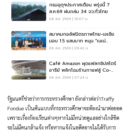
กรมอุตุฯประกาศเตือน พรุ่งนี้ 7
ส.ค.69 ฝนถล่ม 34 จว.ทั่วไทย
06 ส.ค. 2569 | 10:07 น.
สมาคมกอล์ฟมิตรภาพไทย-เอเชีย
มอบ 1.5 แสนบาท หนุน "เนเน่
รอยัล" ลุยเวทีที่สหรัฐ
06 ส.ค. 2569 | 09:42 น.
Café Amazon ผุดแฟลกชิปสโตร์
อารีย์ พลิกโฉมร้านกาแฟสู่ Co-
Working Space ครบวงจร
06 ส.ค. 2569 | 07:24 น.
รัฐมนตรีช่วยว่าการกระทรวงศึกษา ยังกล่าวต่อว่าTraffy
Fondue เป็นต้นแบบที่กระทรวงศึกษาจะต้องนำมาต่อยอด
เพราะเรื่องร้องเรียนต่างๆหากไม่มีหน่วยดูแลอย่างใกล้ชิด
จะไม่มีคนกล้าแจ้ง หรือหากแจ้งในอดีตอาจไม่ได้รับการ