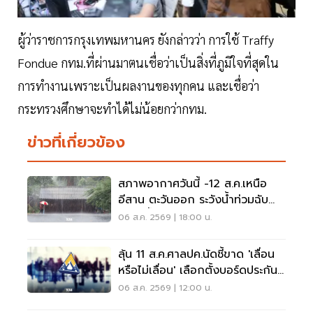
ผู้ว่าราชการกรุงเทพมหานคร ยังกล่าวว่า การใช้ Traffy
Fondue กทม.ที่ผ่านมาตนเชื่อว่าเป็นสิ่งที่ภูมิใจที่สุดใน
การทำงานเพราะเป็นผลงานของทุกคน และเชื่อว่า
กระทรวงศึกษาจะทำได้ไม่น้อยกว่ากทม.
ข่าวที่เกี่ยวข้อง
สภาพอากาศวันนี้ -12 ส.ค.เหนือ
อีสาน ตะวันออก ระวังน้ำท่วมฉับ
พลัน น้ำป่าไหลหลาก
06 ส.ค. 2569 | 18:00 น.
ลุ้น 11 ส.ค.ศาลปค.นัดชี้ขาด 'เลื่อน
หรือไม่เลื่อน' เลือกตั้งบอร์ดประกัน
สังคม
06 ส.ค. 2569 | 12:00 น.