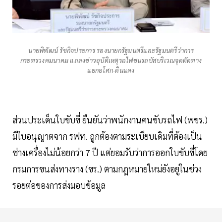
นายพิพัฒน์ รัชกิจประการ รองนายกรัฐมนตรีและรัฐมนตรีว่าการ
กระทรวงคมนาคม แถลงข่าวอุบัติเหตุรถไฟชนรถบัสบริเวณจุดตัดทาง
แยกอโศก-ดินแดง
ส่วนประเด็นใบขับขี่ ยืนยันว่าพนักงานคนขับรถไฟ (พขร.)
มีใบอนุญาตจาก รฟท. ถูกต้องตามระเบียบเดิมที่ต้องเป็น
ช่างเครื่องไม่น้อยกว่า 7 ปี แต่ยอมรับว่าการออกใบขับขี่โดย
กรมการขนส่งทางราง (ขร.) ตามกฎหมายใหม่ยังอยู่ในช่วง
รอยต่อของการส่งมอบข้อมูล