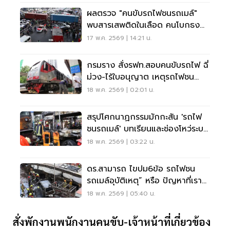
ผลตรวจ "คนขับรถไฟชนรถเมล์"
พบสารเสพติดในเลือด คนโบกธง
โดนข้อหาด้วย
17 พ.ค. 2569 | 14:21 น.
กรมราง สั่งรฟท.สอบคนขับรถไฟ ฉี่
ม่วง-ไร้ใบอนุญาต เหตุรถไฟชน
รถเมล์
18 พ.ค. 2569 | 02:01 น.
สรุปโศกนาฏกรรมมักกะสัน 'รถไฟ
ชนรถเมล์' บทเรียนและช่องโหว่ระบบ
ขนส่งไทย
18 พ.ค. 2569 | 03:22 น.
ดร.สามารถ ไขปม6ข้อ รถไฟชน
รถเมล์อุบัติเหตุ” หรือ ปัญหาที่เรา
มองข้าม
18 พ.ค. 2569 | 05:40 น.
สั่งพักงานพนักงานคนขับ-เจ้าหน้าที่เกี่ยวข้อง