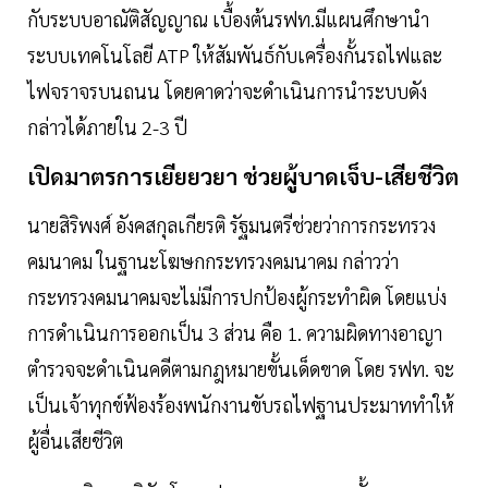
กับระบบอาณัติสัญญาณ เบื้องต้นรฟท.มีแผนศึกษานำ
ระบบเทคโนโลยี ATP ให้สัมพันธ์กับเครื่องกั้นรถไฟและ
ไฟจราจรบนถนน โดยคาดว่าจะดำเนินการนำระบบดัง
กล่าวได้ภายใน 2-3 ปี
เปิดมาตรการเยียยวยา ช่วยผู้บาดเจ็บ-เสียชีวิต
นายสิริพงศ์ อังคสกุลเกียรติ รัฐมนตรีช่วยว่าการกระทรวง
คมนาคม ในฐานะโฆษกกระทรวงคมนาคม กล่าวว่า
กระทรวงคมนาคมจะไม่มีการปกป้องผู้กระทำผิด โดยแบ่ง
การดำเนินการออกเป็น 3 ส่วน คือ 1. ความผิดทางอาญา
ตำรวจจะดำเนินคดีตามกฎหมายขั้นเด็ดขาด โดย รฟท. จะ
เป็นเจ้าทุกข์ฟ้องร้องพนักงานขับรถไฟฐานประมาททำให้
ผู้อื่นเสียชีวิต