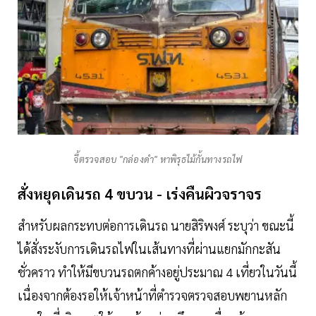
จี้ตรวจสอบ "กล่องดำ" หาพิรุธไม้กั้นทางรถไฟ
สั่งหยุดเดินรถ 4 ขบวน - เร่งคืนผิวจราจร
สำหรับผลกระทบต่อการเดินรถ นายสิริพงศ์ ระบุว่า ขณะนี้
ได้สั่งระงับการเดินรถไฟในเส้นทางที่ผ่านแยกมักกะสัน
ชั่วคราว ทำให้มีขบวนรถตกค้างอยู่ประมาณ 4 เที่ยวในวันนี้
เนื่องจากต้องรอให้เจ้าหน้าที่ตำรวจตรวจสอบพยานหลัก