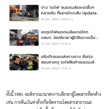
ข่าว 'รถไฟ' ชนรถเมล์และรถอื่นๆ
หลายคัน ที่แยกมักกะสัน Update
ล่าสุด
16 พ.ค. 2569 | 09:05 น.
เหตุรถไฟชนรถเมล์แยกอโศก
ขสมก. จ่อเยียวยาผู้ได้รับบาดเจ็บ-
เสียชีวิต 1.5 ล้าน
16 พ.ค. 2569 | 11:19 น.
อธิบดีกรมขนส่งทางราง สั่งเร่ง
สอบสาเหตุ รถไฟสินค้าชนรถเมล์
อโศก-ดินแดง
16 พ.ค. 2569 | 11:35 น.
ทั้งนี้ รฟท. จะพิจารณามาตรการเยียวยาผู้โดยสารที่ตกค้าง
เช่น การคืนเงินค่าตั๋วหรือจัดหารถโดยสารสาธารณะ