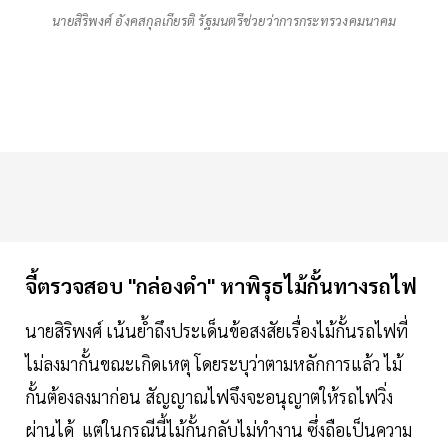
นายสิริพงศ์ อังคสกุลเกียรติ รัฐมนตรีช่วยว่าการกระทรวงคมนาคม
จี้ตรวจสอบ "กล่องดำ" หาพิรุธไม้กั้นทางรถไฟ
นายสิริพงศ์ เน้นย้ำถึงประเด็นข้อสงสัยเรื่องไม้กั้นรถไฟที่
ไม่ลงมากั้นขณะเกิดเหตุ โดยระบุว่าตามหลักการแล้ว ไม้
กั้นต้องลงมาก่อน สัญญาณไฟจึงจะอนุญาตให้รถไฟวิ่ง
ผ่านได้ แต่ในกรณีนี้ไม้กั้นกลับไม่ทำงาน ซึ่งถือเป็นความ