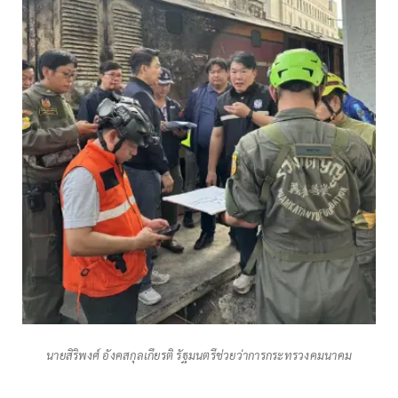
นายสิริพงศ์ อังคสกุลเกียรติ รัฐมนตรีช่วยว่าการกระทรวงคมนาคม